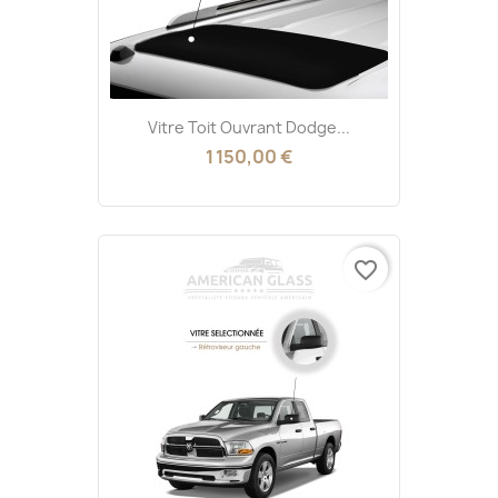
Vitre Toit Ouvrant Dodge...
1 150,00 €
favorite_border