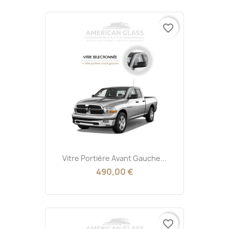
favorite_border
Vitre Portière Avant Gauche...
490,00 €
favorite_border