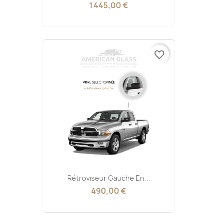
1 445,00 €
favorite_border
Rétroviseur Gauche En...
490,00 €