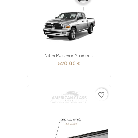
Vitre Portière Arrière...
520,00 €
favorite_border