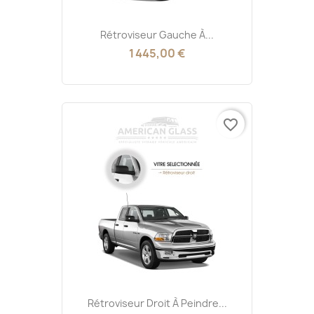
Rétroviseur Gauche À...
1 445,00 €
favorite_border
Rétroviseur Droit À Peindre...