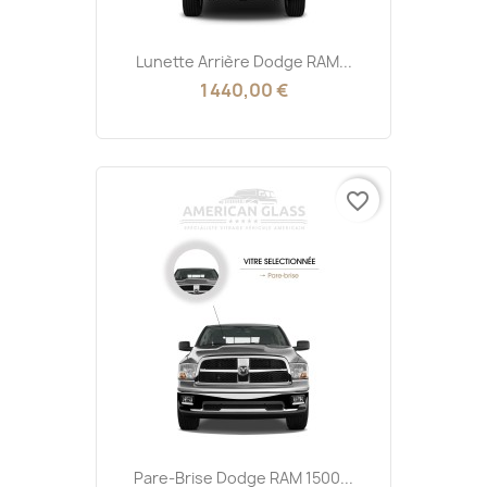
Lunette Arrière Dodge RAM...
1 440,00 €
favorite_border
Pare-Brise Dodge RAM 1500...