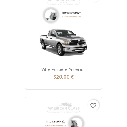
Vitre Portière Arrière...
520,00 €
favorite_border