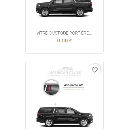
VITRE CUSTODE PORTIÈRE...
0,00 €
favorite_border