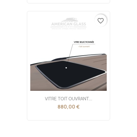
favorite_border
VITRE TOIT OUVRANT...
880,00 €