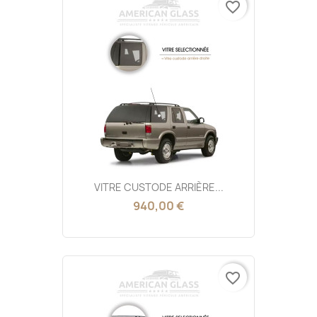
favorite_border
VITRE CUSTODE ARRIÈRE...
940,00 €
favorite_border