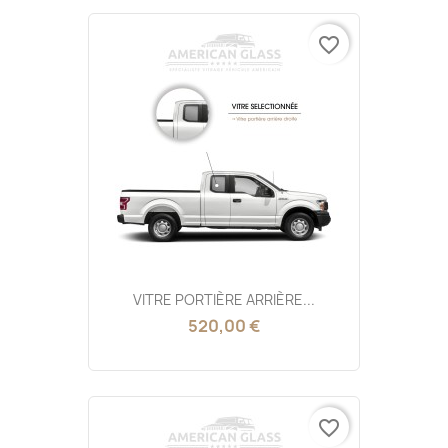
favorite_border
VITRE PORTIÈRE ARRIÈRE...
520,00 €
favorite_border