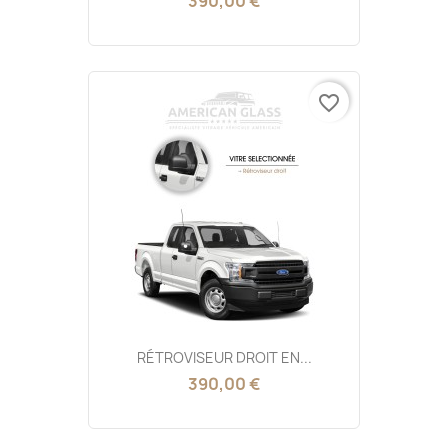
390,00 €
favorite_border
RÉTROVISEUR DROIT EN...
390,00 €