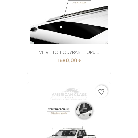
VITRE TOIT OUVRANT FORD...
1 680,00 €
favorite_border