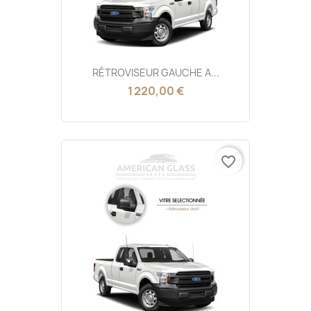
RÉTROVISEUR GAUCHE A...
1 220,00 €
favorite_border