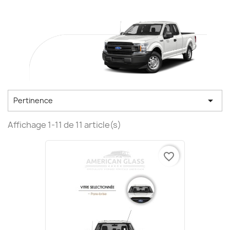

Pertinence
Affichage 1-11 de 11 article(s)
favorite_border