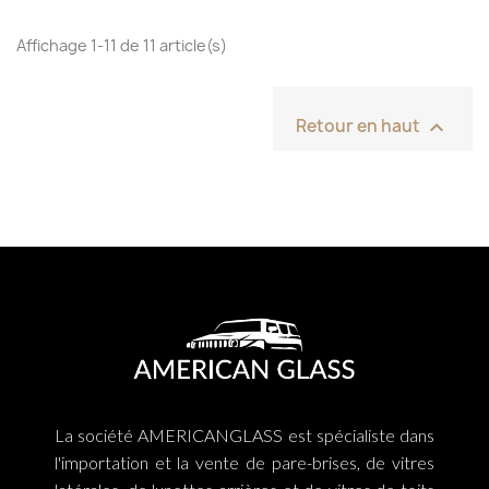
Affichage 1-11 de 11 article(s)

Retour en haut
La société AMERICANGLASS est spécialiste dans
l'importation et la vente de pare-brises, de vitres