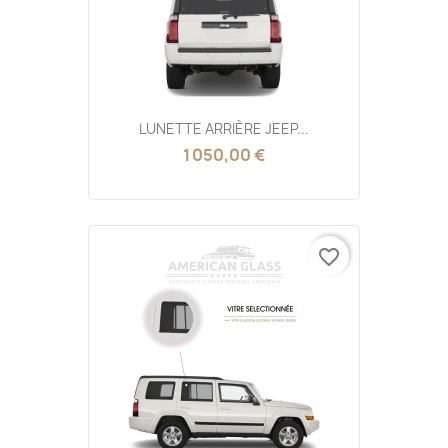
LUNETTE ARRIÈRE JEEP...
1 050,00 €
favorite_border