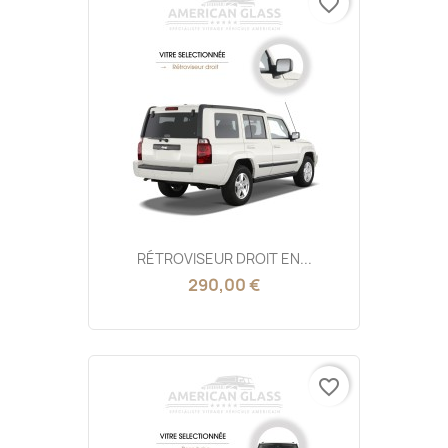
favorite_border
RÉTROVISEUR DROIT EN...
290,00 €
favorite_border