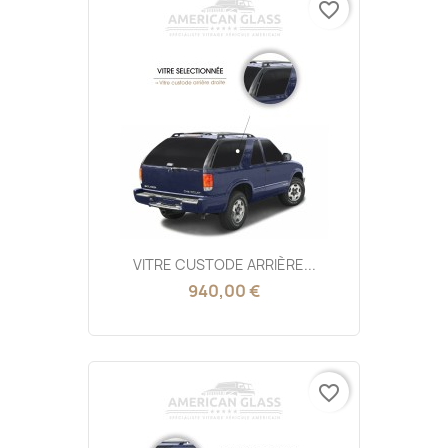
favorite_border
VITRE CUSTODE ARRIÈRE...
940,00 €
favorite_border