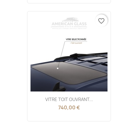
favorite_border
VITRE TOIT OUVRANT...
740,00 €