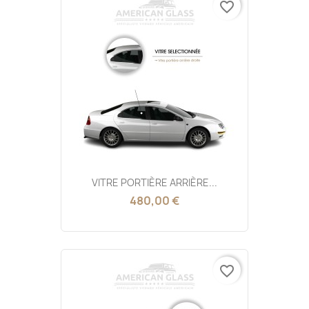
favorite_border
VITRE PORTIÈRE ARRIÈRE...
480,00 €
favorite_border