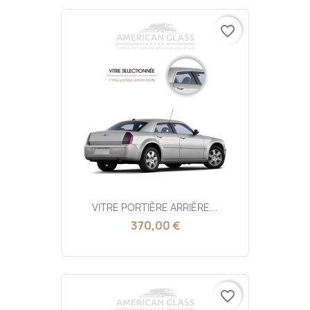
favorite_border
VITRE PORTIÈRE ARRIÈRE...
370,00 €
favorite_border