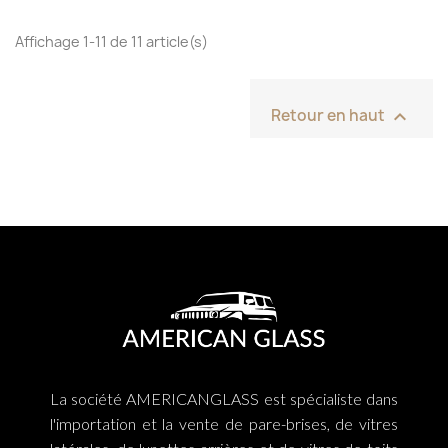
Affichage 1-11 de 11 article(s)

Retour en haut
La société AMERICANGLASS est spécialiste dans
l'importation et la vente de pare-brises, de vitres