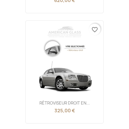
620,00 €
favorite_border
RÉTROVISEUR DROIT EN...
325,00 €