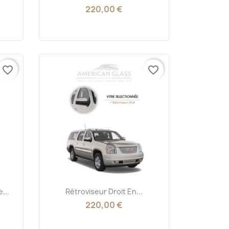
220,00 €
favorite_border
favorite_border
Aperçu rapide

...
Rétroviseur Droit En...
220,00 €