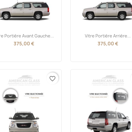
Aperçu rapide
Aperçu rapide


re Portière Avant Gauche...
Vitre Portière Arrière...
375,00 €
375,00 €
favorite_border