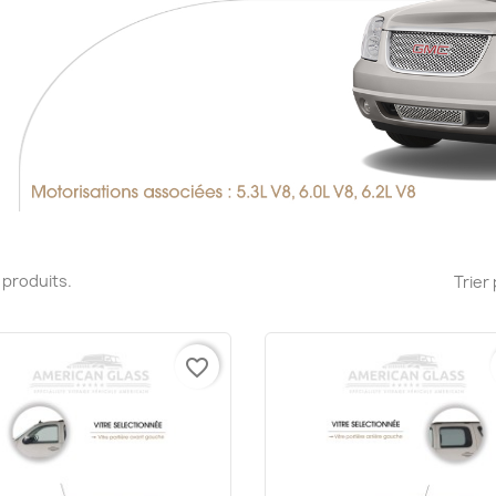
13 produits.
Trier 
favorite_border