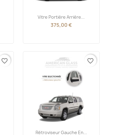
Aperçu rapide

Vitre Portière Arrière...
375,00 €
favorite_border
favorite_border
Aperçu rapide

Rétroviseur Gauche En...