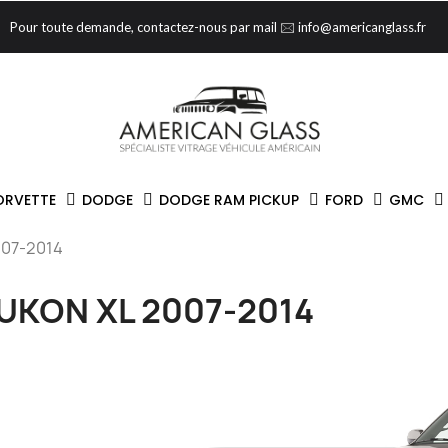
Pour toute demande, contactez-nous par mail 🖂 info@americanglass.fr
ORVETTE
DODGE
DODGE RAM PICKUP
FORD
GMC
007-2014
UKON XL 2007-2014