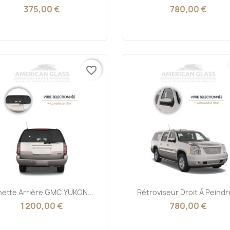
375,00 €
780,00 €
favorite_border
Aperçu rapide
Aperçu rapide


nette Arrière GMC YUKON...
Rétroviseur Droit À Peindre
1 200,00 €
780,00 €