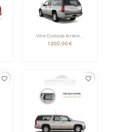
Aperçu rapide

Vitre Custode Arrière...
1 200,00 €
favorite_border
favorite_border