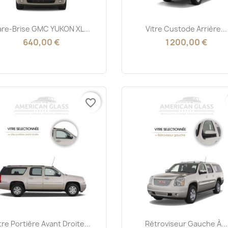
Aperçu rapide
Aperçu rapide


are-Brise GMC YUKON XL...
Vitre Custode Arrière...
640,00 €
1 200,00 €
favorite_border
Aperçu rapide
Aperçu rapide


tre Portière Avant Droite...
Rétroviseur Gauche À...