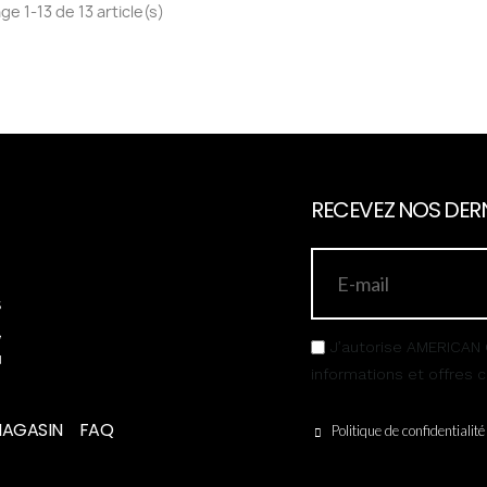
ge 1-13 de 13 article(s)
RECEVEZ NOS DERN
s
,
J’autorise AMERICAN 
u
informations et offres
MAGASIN
FAQ
Politique de confidentialité