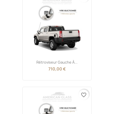
Rétroviseur Gauche À...
710,00 €
favorite_border