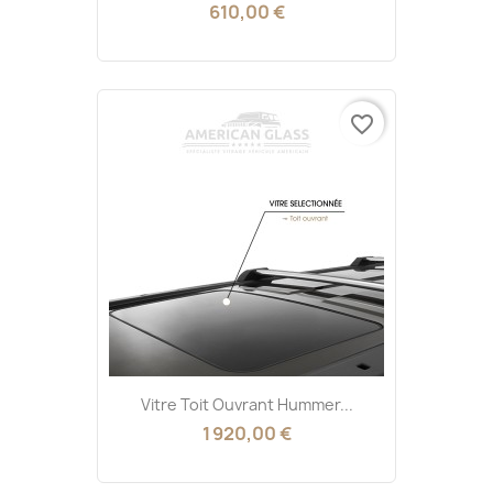
610,00 €
favorite_border
Vitre Toit Ouvrant Hummer...
1 920,00 €