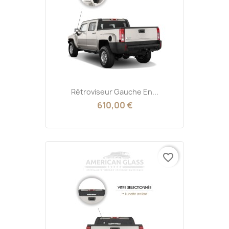
Rétroviseur Gauche En...
610,00 €
favorite_border