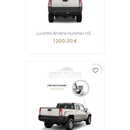
Lunette Arrière Hummer H3...
1 200,00 €
favorite_border