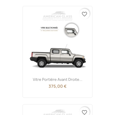
favorite_border
Vitre Portière Avant Droite...
375,00 €
favorite_border