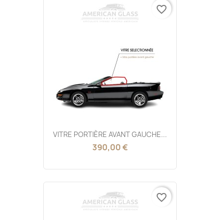
favorite_border
VITRE PORTIÈRE AVANT GAUCHE...
390,00 €
favorite_border