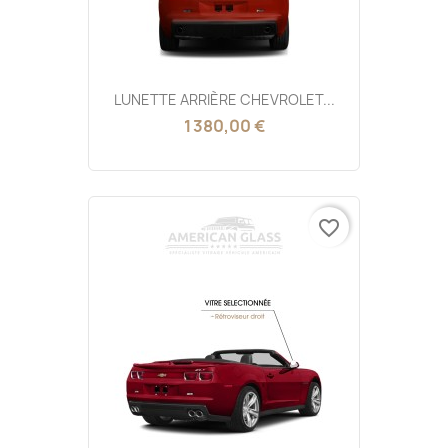
LUNETTE ARRIÈRE CHEVROLET...
1 380,00 €
favorite_border