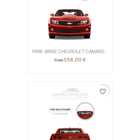
PARE-BRISE CHEVROLET CAMARO...
558,00 €
From
favorite_border