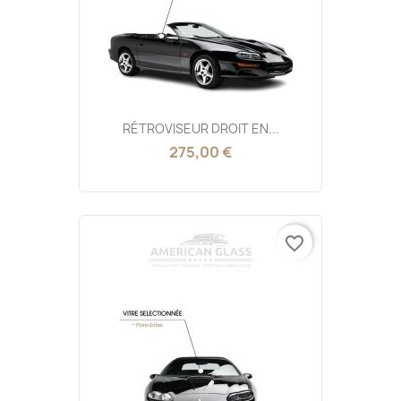
RÉTROVISEUR DROIT EN...
275,00 €
favorite_border