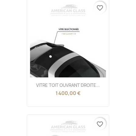
favorite_border
VITRE TOIT OUVRANT DROITE...
1 400,00 €
favorite_border