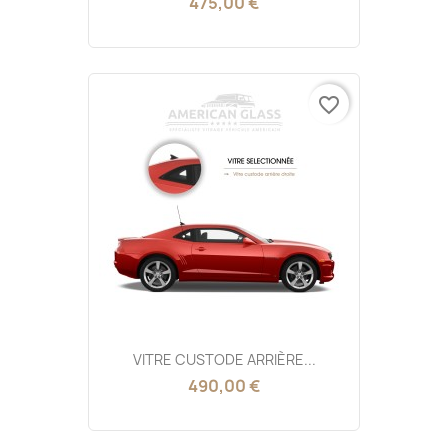
475,00 €
favorite_border
VITRE CUSTODE ARRIÈRE...
490,00 €