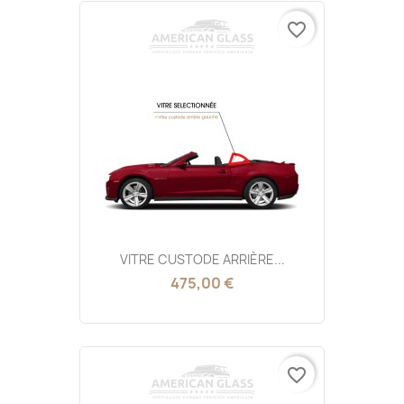
favorite_border
VITRE CUSTODE ARRIÈRE...
475,00 €
favorite_border