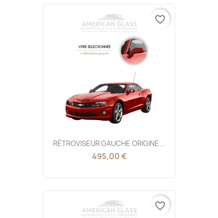
favorite_border
RÉTROVISEUR GAUCHE ORIGINE...
495,00 €
favorite_border