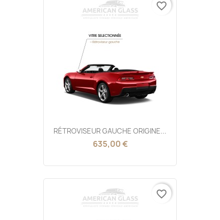
favorite_border
RÉTROVISEUR GAUCHE ORIGINE...
635,00 €
favorite_border