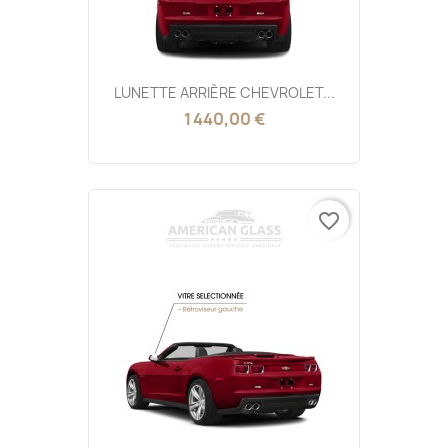
LUNETTE ARRIÈRE CHEVROLET...
1 440,00 €
favorite_border