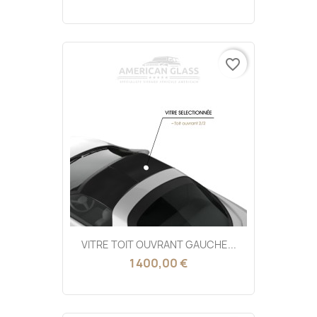
favorite_border
VITRE TOIT OUVRANT GAUCHE...
1 400,00 €