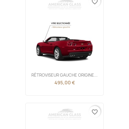
favorite_border
RÉTROVISEUR GAUCHE ORIGINE...
495,00 €
favorite_border