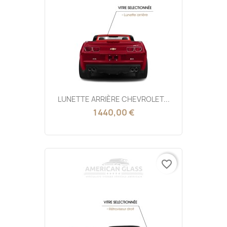
LUNETTE ARRIÈRE CHEVROLET...
1 440,00 €
favorite_border