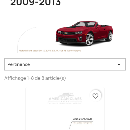
2009-2013

Pertinence
Affichage 1-8 de 8 article(s)
favorite_border