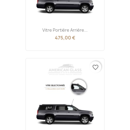
Vitre Portière Arrière...
475,00 €
favorite_border