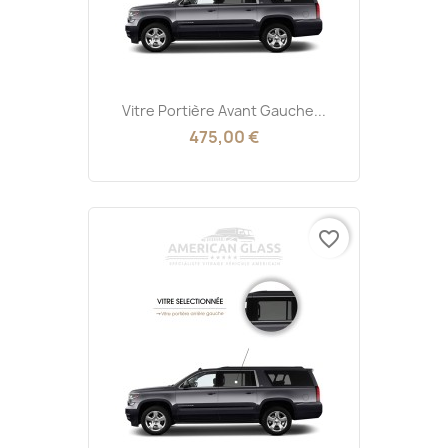
Vitre Portière Avant Gauche...
475,00 €
favorite_border