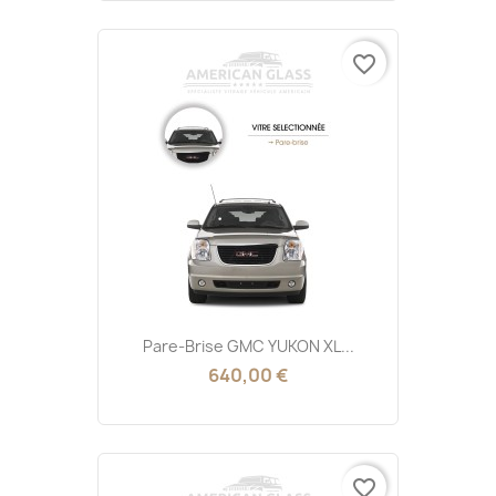
favorite_border
Pare-Brise GMC YUKON XL...
640,00 €
favorite_border