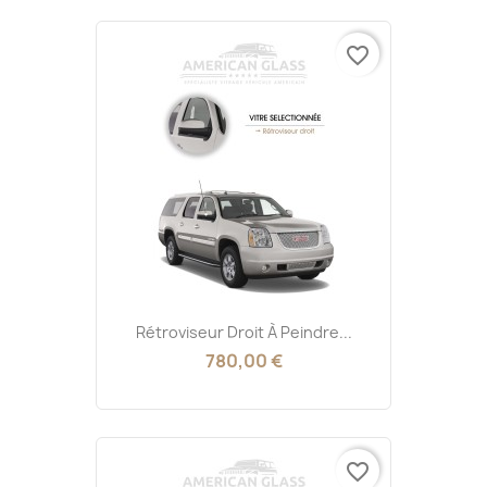
favorite_border
Rétroviseur Droit À Peindre...
780,00 €
favorite_border