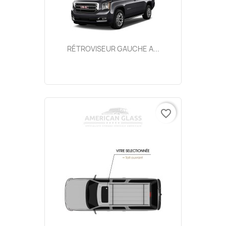
RÉTROVISEUR GAUCHE A...
favorite_border