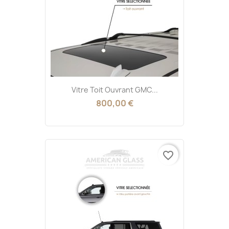
Vitre Toit Ouvrant GMC...
800,00 €
favorite_border