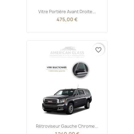
Vitre Portière Avant Droite...
475,00 €
favorite_border
Rétroviseur Gauche Chrome...
1 240,00 €