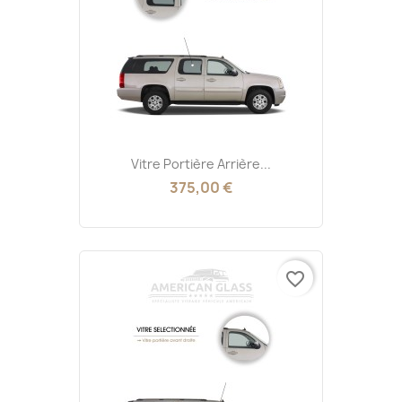
Vitre Portière Arrière...
375,00 €
favorite_border