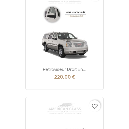
Rétroviseur Droit En...
220,00 €
favorite_border