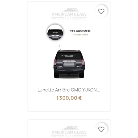
favorite_border
Lunette Arrière GMC YUKON...
1 300,00 €
favorite_border