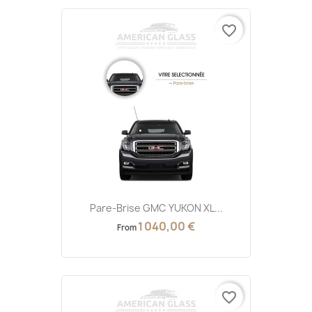
favorite_border
Pare-Brise GMC YUKON XL...
1 040,00 €
From
favorite_border