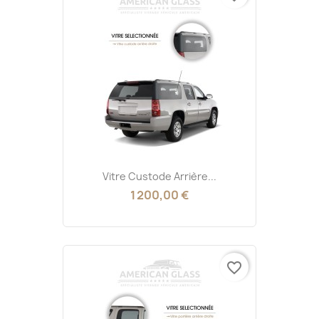
Vitre Custode Arrière...
1 200,00 €
favorite_border