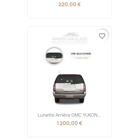
220,00 €
favorite_border
Lunette Arrière GMC YUKON...
1 200,00 €