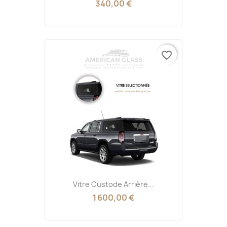
340,00 €
favorite_border
Vitre Custode Arrière...
1 600,00 €