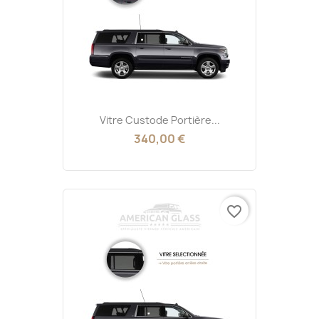
Vitre Custode Portière...
340,00 €
favorite_border