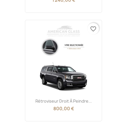
favorite_border
Rétroviseur Droit À Peindre...
800,00 €