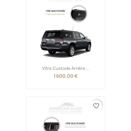
Vitre Custode Arrière...
1 600,00 €
favorite_border