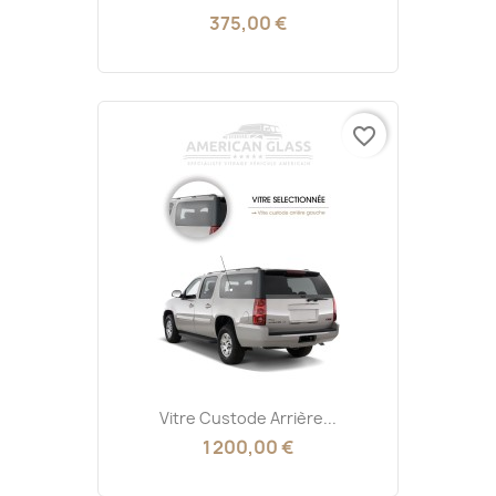
375,00 €
favorite_border
Vitre Custode Arrière...
1 200,00 €