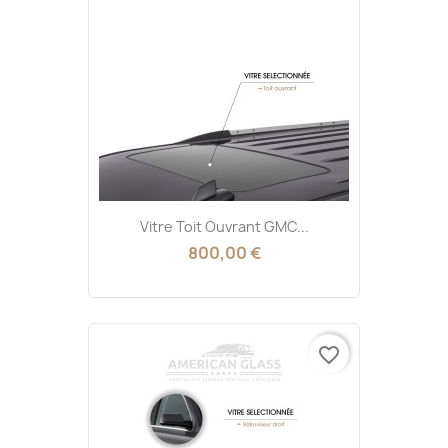
Vitre Toit Ouvrant GMC...
800,00 €
favorite_border