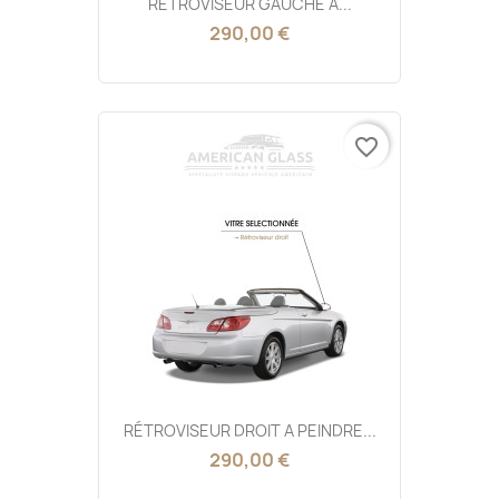
RÉTROVISEUR GAUCHE A...
290,00 €
favorite_border
RÉTROVISEUR DROIT A PEINDRE...
290,00 €