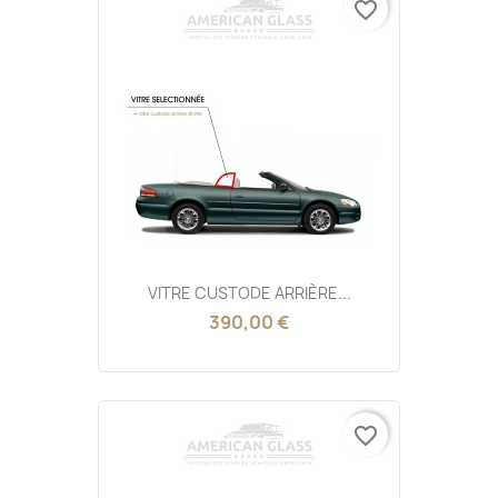
favorite_border
VITRE CUSTODE ARRIÈRE...
390,00 €
favorite_border