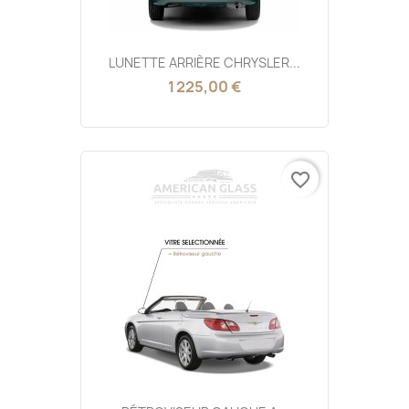
LUNETTE ARRIÈRE CHRYSLER...
1 225,00 €
favorite_border