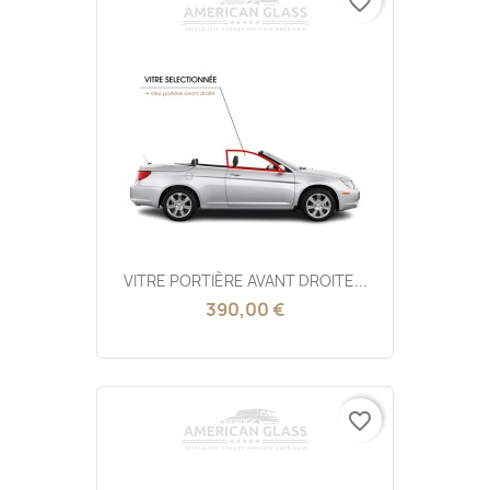
favorite_border
VITRE PORTIÈRE AVANT DROITE...
390,00 €
favorite_border