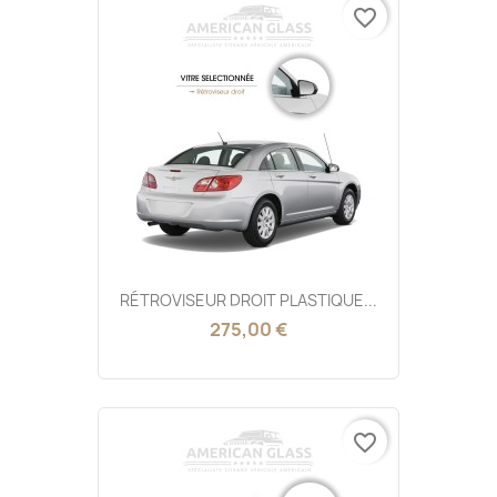
favorite_border
RÉTROVISEUR DROIT PLASTIQUE...
275,00 €
favorite_border