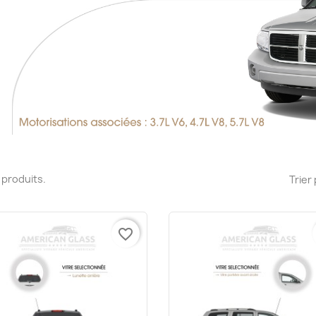
13 produits.
Trier 
favorite_border