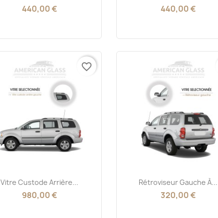
440,00 €
440,00 €
favorite_border
Aperçu rapide
Aperçu rapide


Vitre Custode Arrière...
Rétroviseur Gauche À...
980,00 €
320,00 €