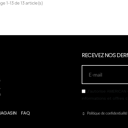
ge 1-13 de 13 article(s)
RECEVEZ NOS DERN
s
,
J’autorise AMERICAN 
u
informations et offres
MAGASIN
FAQ
Politique de confidentialité