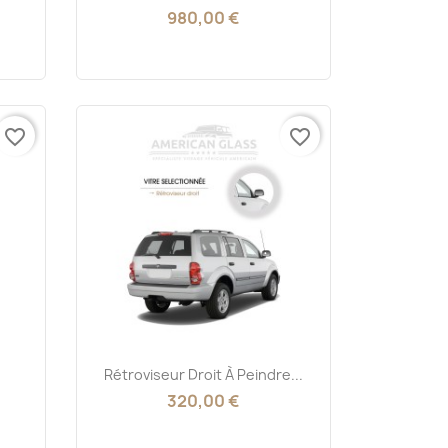
980,00 €
favorite_border
favorite_border
Aperçu rapide

Rétroviseur Droit À Peindre...
320,00 €