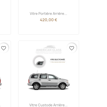
Aperçu rapide

Vitre Portière Arrière...
420,00 €
favorite_border
favorite_border
Aperçu rapide

.
Vitre Custode Arrière...