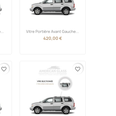
Aperçu rapide

...
Vitre Portière Avant Gauche...
420,00 €
favorite_border
favorite_border