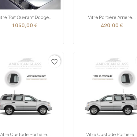
Aperçu rapide
Aperçu rapide


itre Toit Ouvrant Dodge...
Vitre Portière Arrière...
1 050,00 €
420,00 €
favorite_border
Aperçu rapide
Aperçu rapide


Vitre Custode Portière...
Vitre Custode Portière..