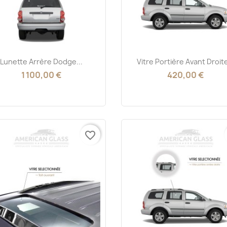
Aperçu rapide
Aperçu rapide


Lunette Arrère Dodge...
Vitre Portière Avant Droite
1 100,00 €
420,00 €
favorite_border