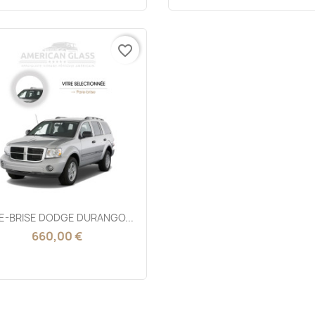
favorite_border
Aperçu rapide

E-BRISE DODGE DURANGO...
660,00 €