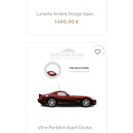
Lunette Arrière Dodge Viper...
1 450,00 €
favorite_border
Vitre Portière Avant Droite...