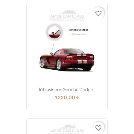
favorite_border
Rétroviseur Gauche Dodge...
1 220,00 €
favorite_border