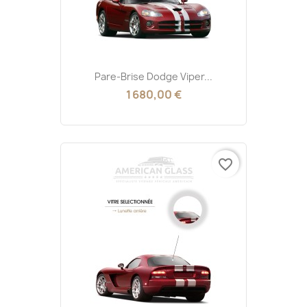
Pare-Brise Dodge Viper...
1 680,00 €
favorite_border