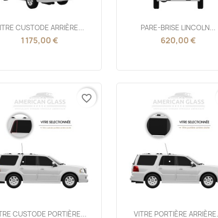
Aperçu rapide
Aperçu rapide


ITRE CUSTODE ARRIÈRE...
PARE-BRISE LINCOLN...
1 175,00 €
620,00 €
favorite_border
Aperçu rapide
Aperçu rapide


ITRE CUSTODE PORTIÈRE...
VITRE PORTIÈRE ARRIÈRE.