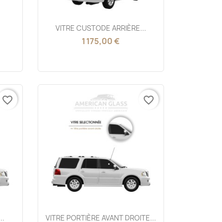
Aperçu rapide

VITRE CUSTODE ARRIÈRE...
1 175,00 €
favorite_border
favorite_border
Aperçu rapide

..
VITRE PORTIÈRE AVANT DROITE...