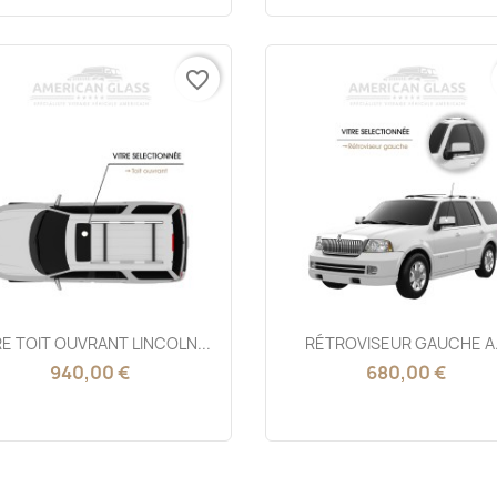
favorite_border
Aperçu rapide
Aperçu rapide


RE TOIT OUVRANT LINCOLN...
RÉTROVISEUR GAUCHE A.
940,00 €
680,00 €