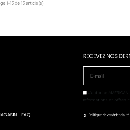
ge 1-15 de 15 article(s)
RECEVEZ NOS DERN
s
,
J’autorise AMERICAN 
u
informations et offres
MAGASIN
FAQ
Politique de confidentialité