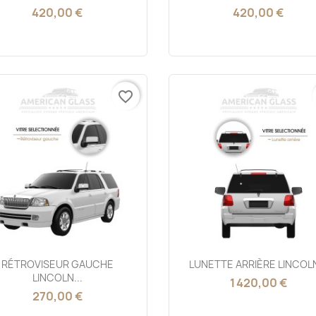
420,00 €
420,00 €
favorite_border
Aperçu rapide
Aperçu rapide


RÉTROVISEUR GAUCHE
LUNETTE ARRIÈRE LINCOLN
LINCOLN...
1 420,00 €
270,00 €