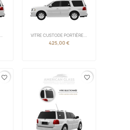
Aperçu rapide

..
VITRE CUSTODE PORTIÈRE...
425,00 €
favorite_border
favorite_border