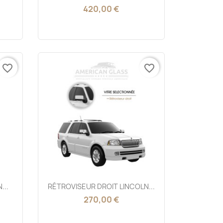
420,00 €
favorite_border
favorite_border
Aperçu rapide

...
RÉTROVISEUR DROIT LINCOLN...
270,00 €