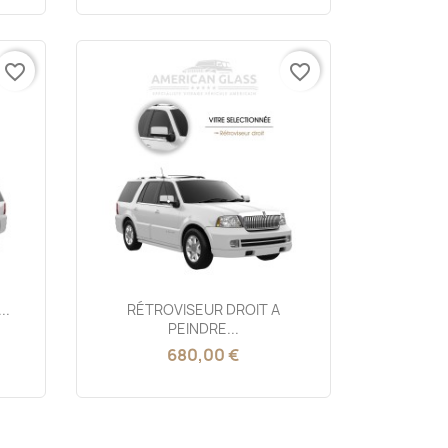
favorite_border
favorite_border
Aperçu rapide

..
RÉTROVISEUR DROIT A
PEINDRE...
680,00 €