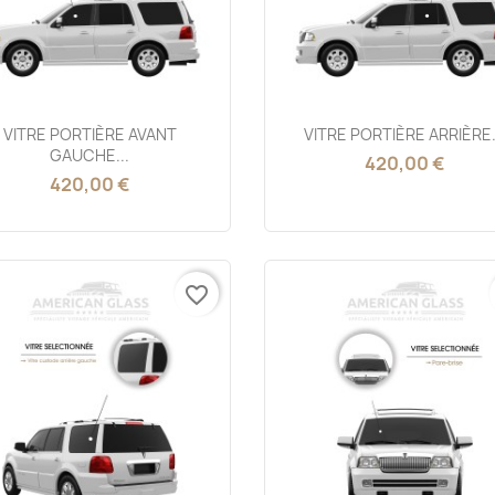
Aperçu rapide
Aperçu rapide


VITRE PORTIÈRE AVANT
VITRE PORTIÈRE ARRIÈRE.
GAUCHE...
420,00 €
420,00 €
favorite_border