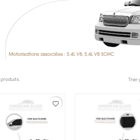
15 produits.
Trier 
favorite_border