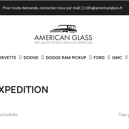
Pour toute demande, contactez-nous par mail 🖂 info@americanglass.fr
ORVETTE
DODGE
DODGE RAM PICKUP
FORD
GMC
XPEDITION
13 produits.
Trier 