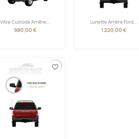
Aperçu rapide
Aperçu rapide


Vitre Custode Arrière...
Lunette Arrière Ford...
980,00 €
1 220,00 €
favorite_border