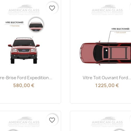
favorite_border
Aperçu rapide
Aperçu rapide


re-Brise Ford Expedition...
Vitre Toit Ouvrant Ford..
580,00 €
1 225,00 €
favorite_border