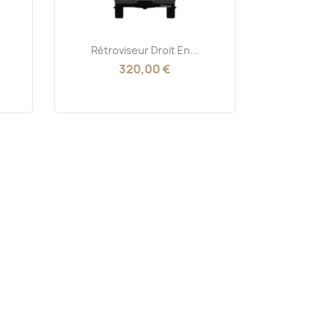
Aperçu rapide

Rétroviseur Droit En...
320,00 €