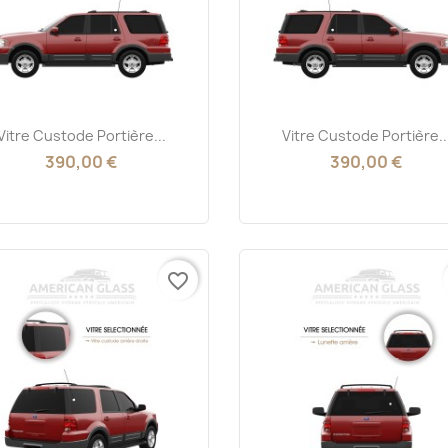
Aperçu rapide
Aperçu rapide


Vitre Custode Portière...
Vitre Custode Portière..
390,00 €
390,00 €
favorite_border