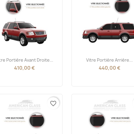
Aperçu rapide
Aperçu rapide


tre Portière Avant Droite...
Vitre Portière Arrière...
410,00 €
440,00 €
favorite_border