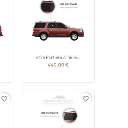
Aperçu rapide

Vitre Portière Arrière...
440,00 €
favorite_border
favorite_border