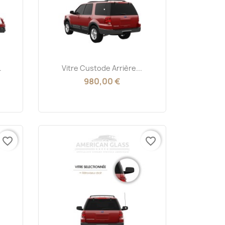
Aperçu rapide

.
Vitre Custode Arrière...
980,00 €
favorite_border
favorite_border