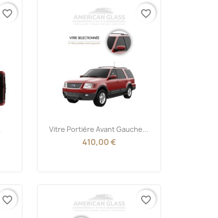
favorite_border
favorite_border
Aperçu rapide

.
Vitre Portière Avant Gauche...
410,00 €
favorite_border
favorite_border