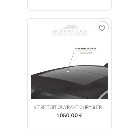
favorite_border
VITRE TOIT OUVRANT CHRYSLER...
1 050,00 €