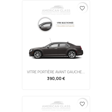
favorite_border
VITRE PORTIÈRE AVANT GAUCHE...
390,00 €
favorite_border