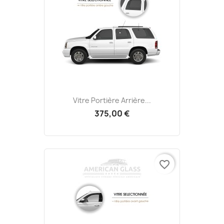
Vitre Portière Arrière...
375,00 €
favorite_border