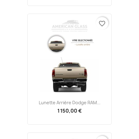
favorite_border
Lunette Arrière Dodge RAM...
1 150,00 €