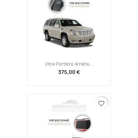
Vitre Portière Arrière...
375,00 €
favorite_border