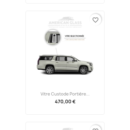
favorite_border
Vitre Custode Portière...
470,00 €