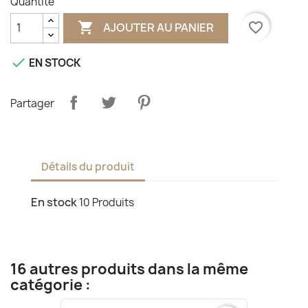
Quantité

favorite_border
AJOUTER AU PANIER

EN STOCK
Partager
Détails du produit
En stock
10 Produits
16 autres produits dans la même
catégorie :