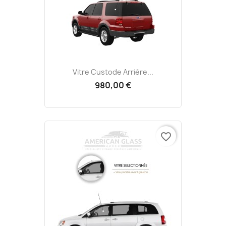
Vitre Custode Arrière...
980,00 €
favorite_border