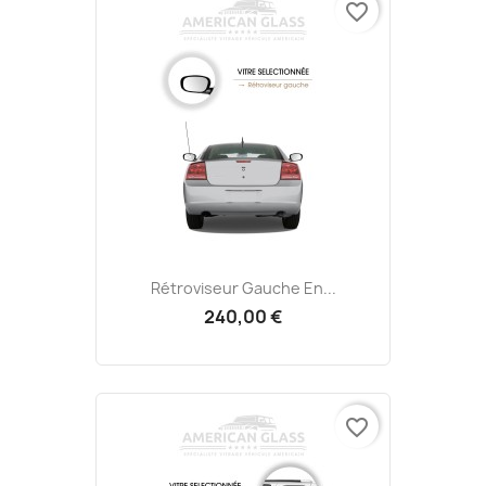
favorite_border
Rétroviseur Gauche En...
240,00 €
favorite_border