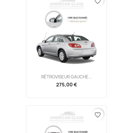
favorite_border
RÉTROVISEUR GAUCHE...
275,00 €
favorite_border