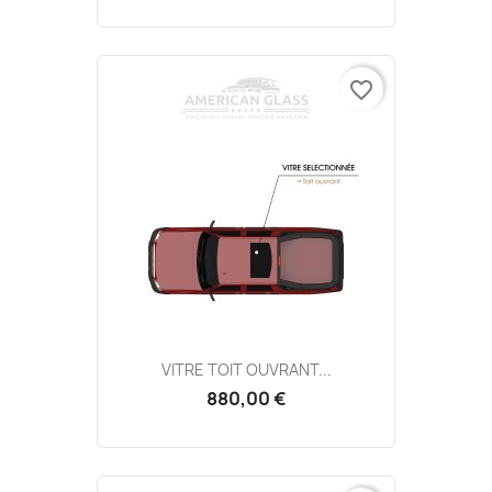
favorite_border
VITRE TOIT OUVRANT...
880,00 €