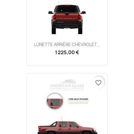
LUNETTE ARRIÈRE CHEVROLET...
1 225,00 €
favorite_border