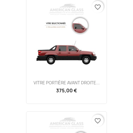
favorite_border
VITRE PORTIÈRE AVANT DROITE...
375,00 €
favorite_border