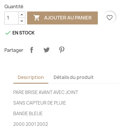
Quantité

favorite_border
AJOUTER AU PANIER

EN STOCK
Partager
Description
Détails du produit
PARE BRISE AVANT AVEC JOINT
SANS CAPTEUR DE PLUIE
BANDE BLEUE
2000 2001 2002