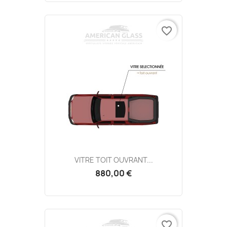
favorite_border
VITRE TOIT OUVRANT...
880,00 €
favorite_border