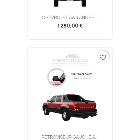
CHEVROLET AVALANCHE...
1 280,00 €
favorite_border
RÉTROVISEUR GAUCHE A...