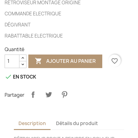
RÉTROVISEUR MONTAGE ORIGINE
COMMANDE ELECTRIQUE
DÉGIVRANT
RABATTABLE ELECTRIQUE
Quantité

favorite_border
AJOUTER AU PANIER

EN STOCK
Partager
Description
Détails du produit