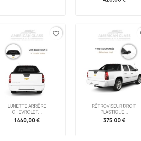
favorite_border
fa
Aperçu rapide
Aperçu rapide


LUNETTE ARRIÈRE
RÉTROVISEUR DROIT
CHEVROLET...
PLASTIQUE...
1 440,00 €
375,00 €