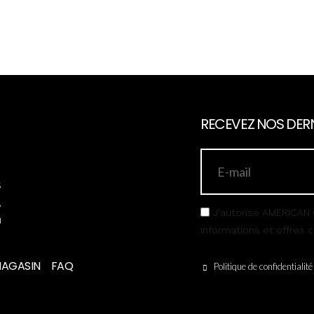
RECEVEZ NOS DERN
s
,
J’autorise AMERICAN 
u
informations et offres
MAGASIN
FAQ
Politique de confidentialité