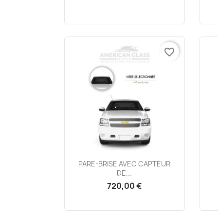
favorite_border
Aperçu rapide

PARE-BRISE AVEC CAPTEUR
DE...
720,00 €