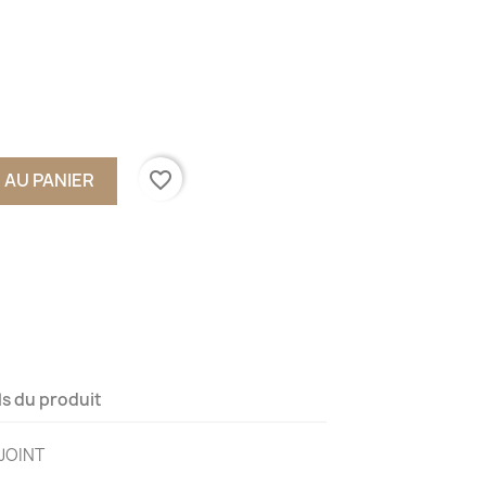
favorite_border
 AU PANIER
ls du produit
 JOINT