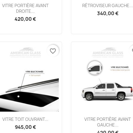
Aperçu rapide
Aperçu rapide


VITRE PORTIÈRE AVANT
RÉTROVISEUR GAUCHE..
DROITE...
340,00 €
420,00 €
favorite_border
fa
Aperçu rapide
Aperçu rapide


VITRE TOIT OUVRANT...
VITRE PORTIÈRE AVANT
GAUCHE...
945,00 €
420,00 €