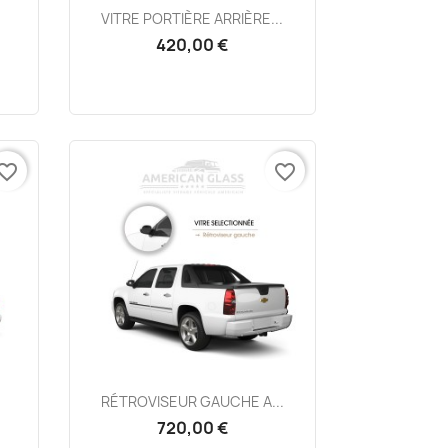
Aperçu rapide

.
VITRE PORTIÈRE ARRIÈRE...
420,00 €
vorite_border
favorite_border
Aperçu rapide

RÉTROVISEUR GAUCHE A...
720,00 €