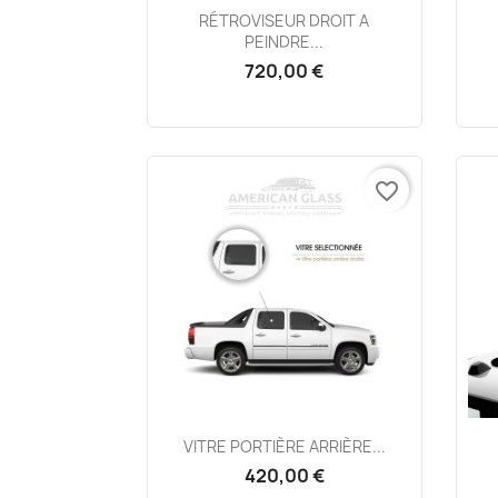
Aperçu rapide

RÉTROVISEUR DROIT A
PEINDRE...
720,00 €
favorite_border
Aperçu rapide

VITRE PORTIÈRE ARRIÈRE...
420,00 €