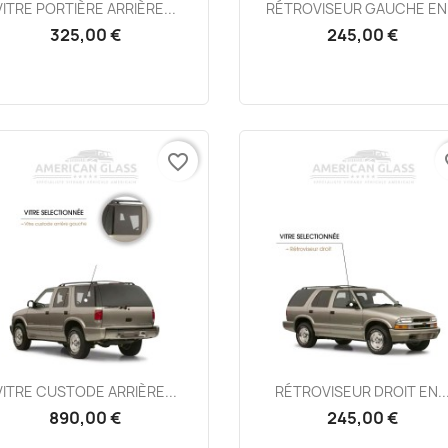
Aperçu rapide
Aperçu rapide


VITRE PORTIÈRE ARRIÈRE...
RÉTROVISEUR GAUCHE EN.
325,00 €
245,00 €
favorite_border
fa
Aperçu rapide
Aperçu rapide


VITRE CUSTODE ARRIÈRE...
RÉTROVISEUR DROIT EN..
890,00 €
245,00 €