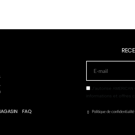
RECE
s
,
J’autorise AMERICAN 
u
informations et offres
MAGASIN
FAQ
Politique de confidentialité