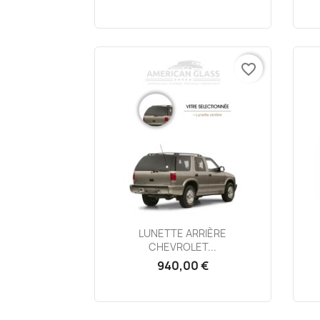
favorite_border
Aperçu rapide

LUNETTE ARRIÈRE
CHEVROLET...
940,00 €