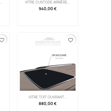
Aperçu rapide

..
VITRE CUSTODE ARRIÈRE...
940,00 €
vorite_border
favorite_border
Aperçu rapide

.
VITRE TOIT OUVRANT...
880,00 €