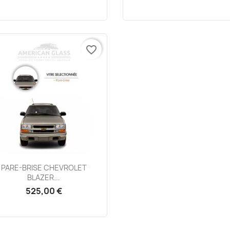
favorite_border
Aperçu rapide

PARE-BRISE CHEVROLET
BLAZER...
525,00 €