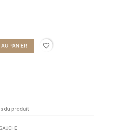
favorite_border
 AU PANIER
ls du produit
 GAUCHE