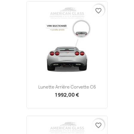
favorite_border
Lunette Arrière Corvette C6
1 992,00 €
favorite_border