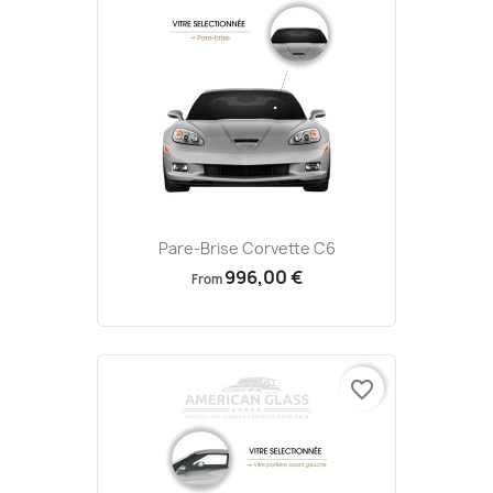
Pare-Brise Corvette C6
996,00 €
From
favorite_border