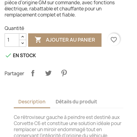
pièce d’origine GM sur commande, avec fonctions
électrique, rabattable et chauffante pour un
remplacement complet et fiable.
Quantité

favorite_border
AJOUTER AU PANIER

EN STOCK
Partager
Description
Détails du produit
Ce rétroviseur gauche à peindre est destiné aux
Corvette C6 et constitue une solution idéale pour
remplacer un miroir endommagé tout en
conservant l’intégrité d’origine du véhicule.