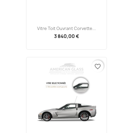
Vitre Toit Ouvrant Corvette...
3 840,00 €
favorite_border