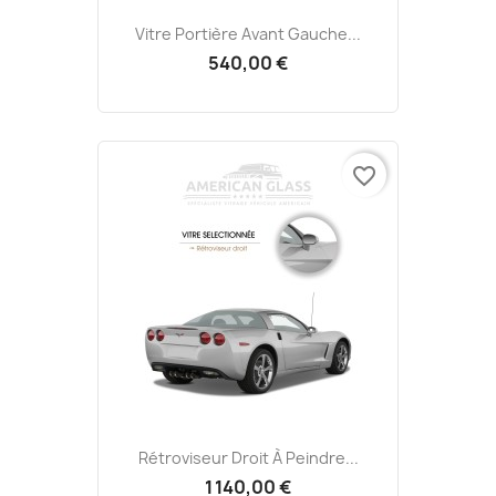
Vitre Portière Avant Gauche...
540,00 €
favorite_border
Rétroviseur Droit À Peindre...
1 140,00 €