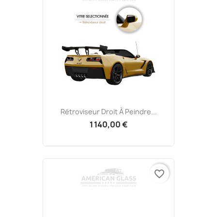
Rétroviseur Droit À Peindre...
1 140,00 €
favorite_border