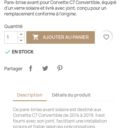
Pare-brise avant pour Corvette C7 Convertible, équipé
d’un verre solaire et livré avec joint, conçu pour un
remplacement conforme à l’origine.
Quantité

favorite_border
AJOUTER AU PANIER

EN STOCK
Partager
Description
Détails du produit
Ce pare-brise avant solaire est destiné aux
Corvette C7 Convertible de 2014 à 2019. Il est
fourni avec son joint, facilitant une installation
propre et fiable selon les préconisations