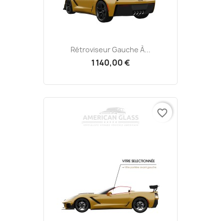
Rétroviseur Gauche À...
1 140,00 €
favorite_border