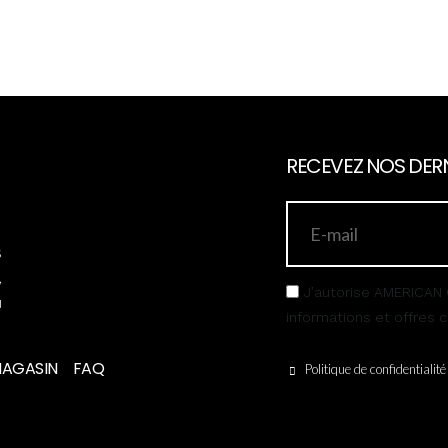
RECEVEZ NOS DERN
s
,
J’autorise AMERICAN 
u
informations et offres
MAGASIN
FAQ
Politique de confidentialité