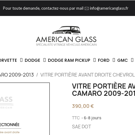
Pour toute demande, contactez-nous par mail 🖂 info@americanglass.fr
ORVETTE
DODGE
DODGE RAM PICKUP
FORD
GMC
RO 2009-2013
VITRE PORTIÈRE AVANT DROITE CHEVRO
VITRE PORTIÈRE A
CAMARO 2009-20
390,00 €
TTC
6-8 jours
SAE DOT