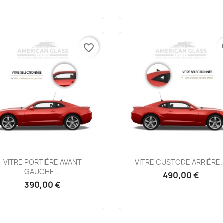
favorite_border
fa
Aperçu rapide
Aperçu rapide


VITRE PORTIÈRE AVANT
VITRE CUSTODE ARRIÈRE..
GAUCHE...
490,00 €
390,00 €