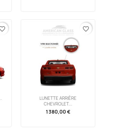
vorite_border
favorite_border
Aperçu rapide

.
LUNETTE ARRIÈRE
CHEVROLET...
1 380,00 €