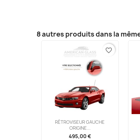
8 autres produits dans la même
favorite_border
Aperçu rapide

RÉTROVISEUR GAUCHE
ORIGINE...
495,00 €