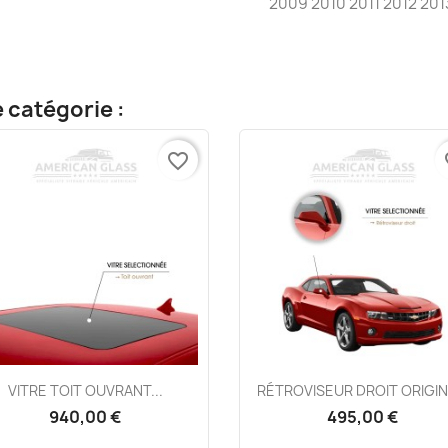
2009 2010 2011 2012 201
 catégorie :
favorite_border
fa
Aperçu rapide
Aperçu rapide


VITRE TOIT OUVRANT...
RÉTROVISEUR DROIT ORIGINE
940,00 €
495,00 €