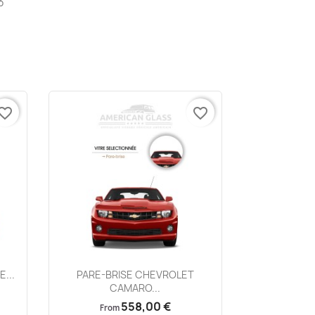
3
vorite_border
favorite_border
Aperçu rapide

...
PARE-BRISE CHEVROLET
CAMARO...
558,00 €
From