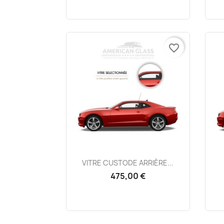
favorite_border
Aperçu rapide

VITRE CUSTODE ARRIÈRE...
475,00 €