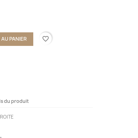
favorite_border
 AU PANIER
ls du produit
DROITE