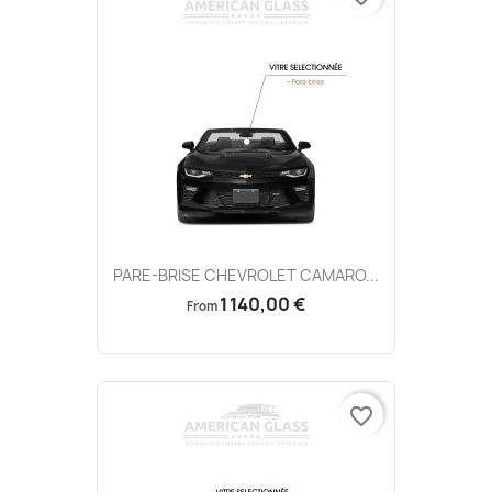
PARE-BRISE CHEVROLET CAMARO...
1 140,00 €
From
favorite_border