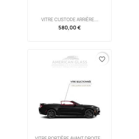
VITRE CUSTODE ARRIÈRE...
580,00 €
favorite_border
VITRE PORTIÈRE AVANT DROITE...