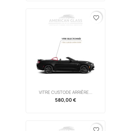
favorite_border
VITRE CUSTODE ARRIÈRE...
580,00 €
favorite_border