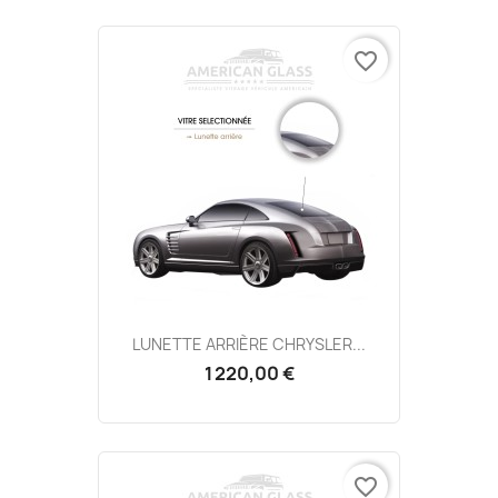
favorite_border
LUNETTE ARRIÈRE CHRYSLER...
1 220,00 €
favorite_border