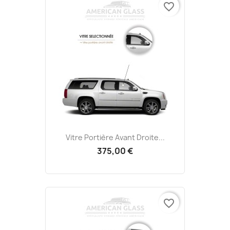
favorite_border
Vitre Portière Avant Droite...
375,00 €
favorite_border