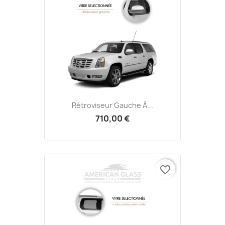
Rétroviseur Gauche À...
710,00 €
favorite_border