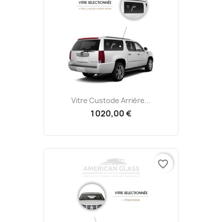
Vitre Custode Arrière...
1 020,00 €
favorite_border