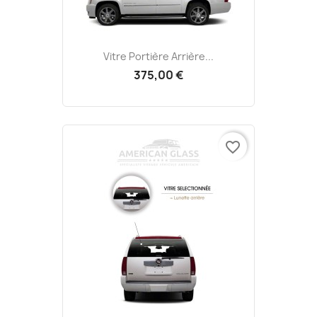
Vitre Portière Arrière...
375,00 €
favorite_border