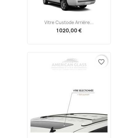
Vitre Custode Arrière...
1 020,00 €
favorite_border