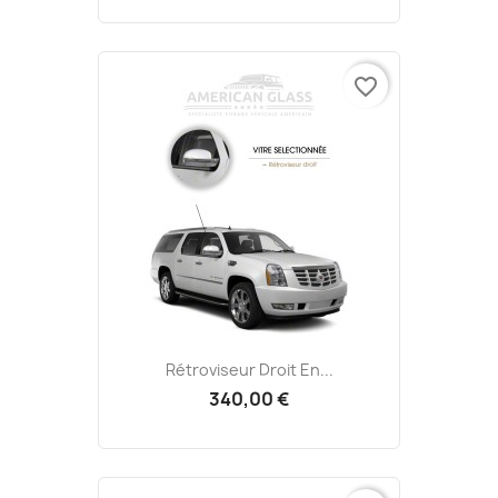
favorite_border
Rétroviseur Droit En...
340,00 €