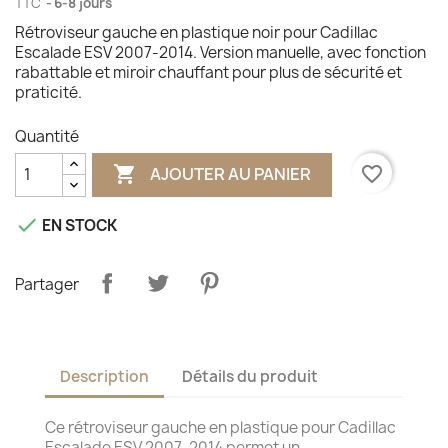
TTC
6-8 jours
Rétroviseur gauche en plastique noir pour Cadillac
Escalade ESV 2007-2014. Version manuelle, avec fonction
rabattable et miroir chauffant pour plus de sécurité et
praticité.
Quantité

favorite_border
AJOUTER AU PANIER

EN STOCK
Partager
Description
Détails du produit
Ce rétroviseur gauche en plastique pour Cadillac
Escalade ESV 2007-2014 permet un