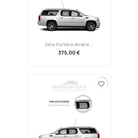
Vitre Portière Arrière...
375,00 €
favorite_border