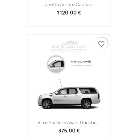
Lunette Arrière Cadillac...
1 120,00 €
favorite_border
Vitre Portière Avant Gauche...
375,00 €