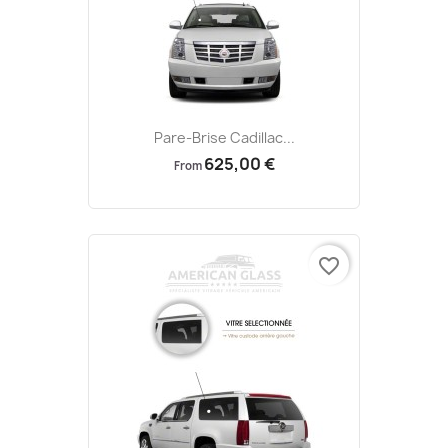
Pare-Brise Cadillac...
625,00 €
From
favorite_border