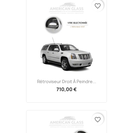
favorite_border
Rétroviseur Droit À Peindre...
710,00 €
favorite_border