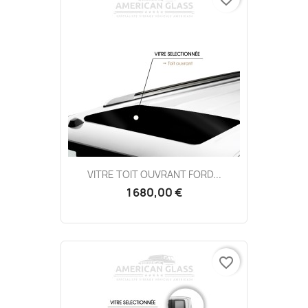
VITRE TOIT OUVRANT FORD...
1 680,00 €
favorite_border