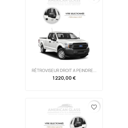
RÉTROVISEUR DROIT A PEINDRE...
1 220,00 €
favorite_border