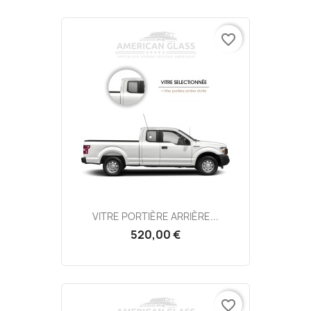
favorite_border
VITRE PORTIÈRE ARRIÈRE...
520,00 €
favorite_border