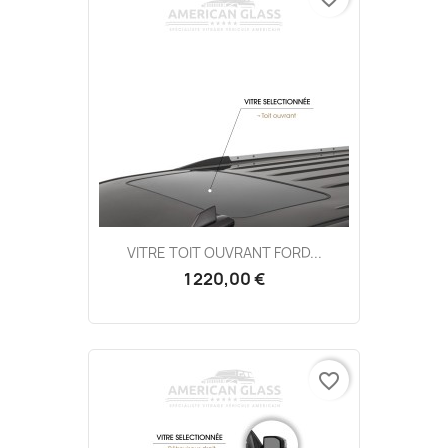
VITRE TOIT OUVRANT FORD...
1 220,00 €
favorite_border