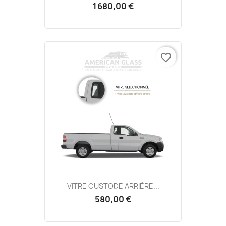
1 680,00 €
favorite_border
VITRE CUSTODE ARRIÈRE...
580,00 €