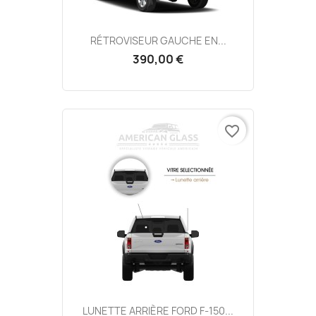
RÉTROVISEUR GAUCHE EN...
390,00 €
favorite_border
LUNETTE ARRIÈRE FORD F-150...