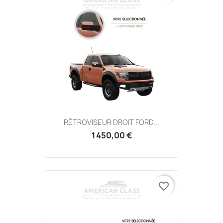
RÉTROVISEUR DROIT FORD...
1 450,00 €
favorite_border