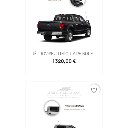
RÉTROVISEUR DROIT A PEINDRE...
1 320,00 €
favorite_border