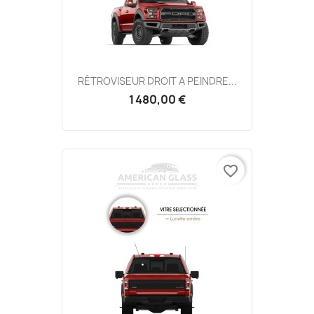
RÉTROVISEUR DROIT A PEINDRE...
1 480,00 €
favorite_border