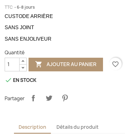
TTC
6-8 jours
CUSTODE ARRIÈRE
SANS JOINT
SANS ENJOLIVEUR
Quantité

favorite_border
AJOUTER AU PANIER

EN STOCK
Partager
Description
Détails du produit