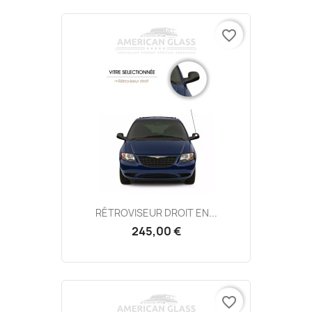
favorite_border
RÉTROVISEUR DROIT EN...
245,00 €
favorite_border