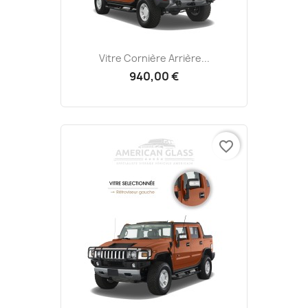
Vitre Cornière Arrière...
940,00 €
favorite_border