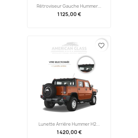
Rétroviseur Gauche Hummer...
1 125,00 €
favorite_border
Lunette Arrière Hummer H2...
1 420,00 €