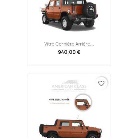
Vitre Cornière Arrière...
940,00 €
favorite_border