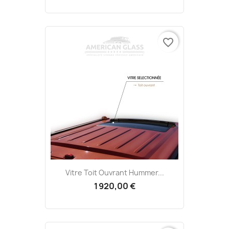
favorite_border
Vitre Toit Ouvrant Hummer...
1 920,00 €