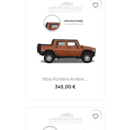
favorite_border
Vitre Portière Arrière...
345,00 €
favorite_border