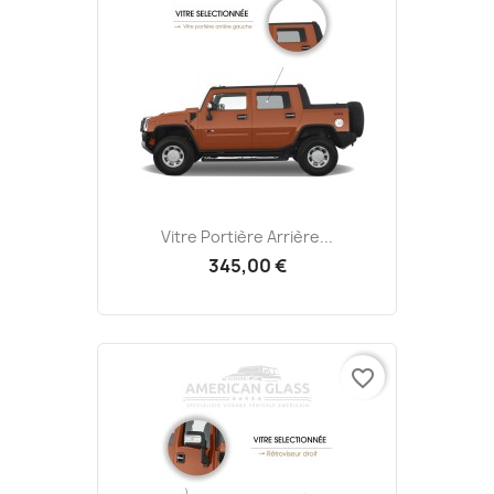
Vitre Portière Arrière...
345,00 €
favorite_border