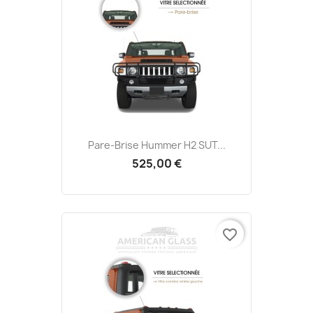
Pare-Brise Hummer H2 SUT...
525,00 €
favorite_border