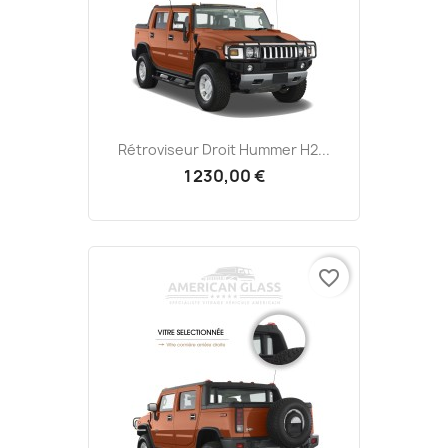
Rétroviseur Droit Hummer H2...
1 230,00 €
favorite_border