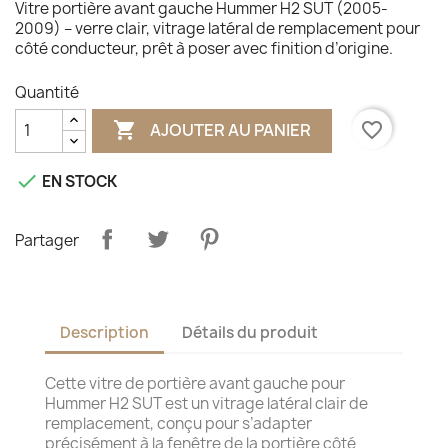
Vitre portière avant gauche Hummer H2 SUT (2005-
2009) – verre clair, vitrage latéral de remplacement pour
côté conducteur, prêt à poser avec finition d’origine.
Quantité

favorite_border
AJOUTER AU PANIER

EN STOCK
Partager
Description
Détails du produit
Cette vitre de portière avant gauche pour
Hummer H2 SUT est un vitrage latéral clair de
remplacement, conçu pour s’adapter
précisément à la fenêtre de la portière côté