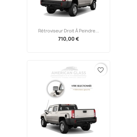
Rétroviseur Droit À Peindre...
710,00 €
favorite_border