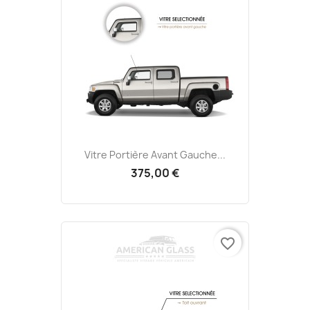
Vitre Portière Avant Gauche...
375,00 €
favorite_border