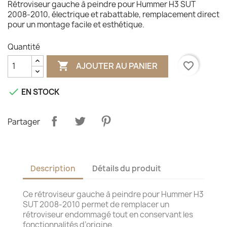
Rétroviseur gauche à peindre pour Hummer H3 SUT
2008‑2010, électrique et rabattable, remplacement direct
pour un montage facile et esthétique.
Quantité

favorite_border
AJOUTER AU PANIER

EN STOCK
Partager
Description
Détails du produit
Ce rétroviseur gauche à peindre pour Hummer H3
SUT 2008‑2010 permet de remplacer un
rétroviseur endommagé tout en conservant les
fonctionnalités d’origine.