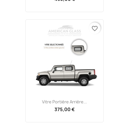
favorite_border
Vitre Portière Arrière...
375,00 €