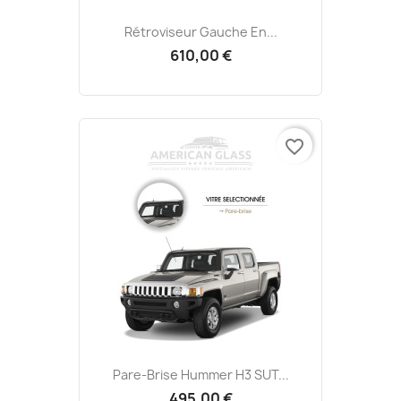
Rétroviseur Gauche En...
610,00 €
favorite_border
Pare-Brise Hummer H3 SUT...
495,00 €