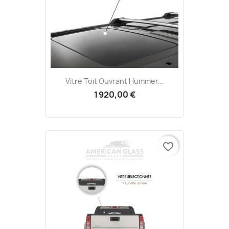
Vitre Toit Ouvrant Hummer...
1 920,00 €
favorite_border