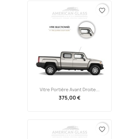
favorite_border
Vitre Portière Avant Droite...
375,00 €
favorite_border