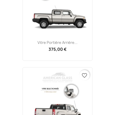
Vitre Portière Arrière...
375,00 €
favorite_border