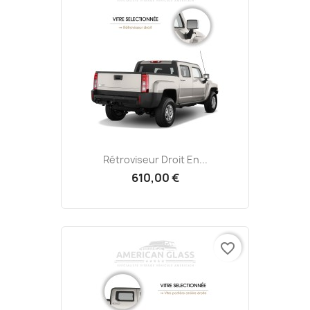
Rétroviseur Droit En...
610,00 €
favorite_border