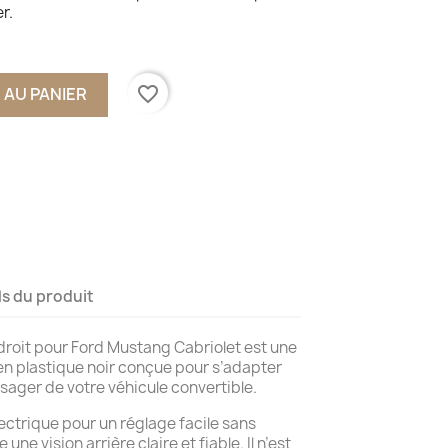
r.
favorite_border
 AU PANIER
ls du produit
 droit pour Ford Mustang Cabriolet est une
n plastique noir conçue pour s’adapter
ager de votre véhicule convertible.
ctrique pour un réglage facile sans
 une vision arrière claire et fiable. Il n’est