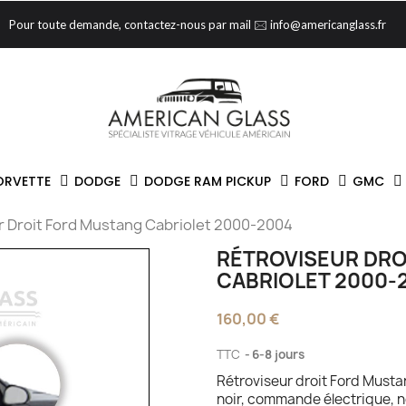
Pour toute demande, contactez-nous par mail 🖂 info@americanglass.fr
ORVETTE
DODGE
DODGE RAM PICKUP
FORD
GMC
r Droit Ford Mustang Cabriolet 2000-2004
RÉTROVISEUR DRO
CABRIOLET 2000-
160,00 €
TTC
6-8 jours
Rétroviseur droit Ford Must
noir, commande électrique, 