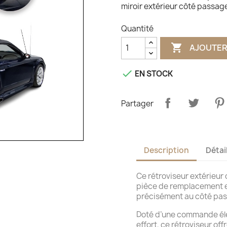
miroir extérieur côté passage
Quantité

AJOUTER

EN STOCK
Partager
Description
Détai
Ce rétroviseur extérieur
pièce de remplacement e
précisément au côté pass
Doté d’une commande éle
effort, ce rétroviseur offre