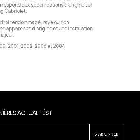
orrespond aux spécifications d’origine sur
g Cabriolet.
 miroir endommagé, rayé ou non
une apparence d’origine et une installation
majeur.
00, 2001, 2002, 2003 et 2004
IÈRES ACTUALITÉS !
S'ABONNER