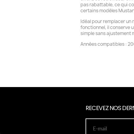
pas rabattable, ce qui c
certains modèles Mustan
Idéal pour remplacer un
fonctionnel, il conserve 
simple sans ajustement 
Années compatibles : 20
RECEVEZ NOS DERN
s