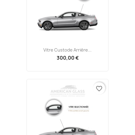
Vitre Custode Arrière...
300,00 €
favorite_border