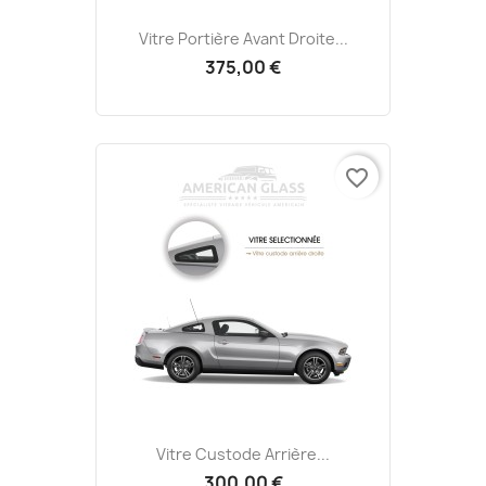
Vitre Portière Avant Droite...
375,00 €
favorite_border
Vitre Custode Arrière...
300,00 €