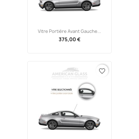
Vitre Portière Avant Gauche...
375,00 €
favorite_border