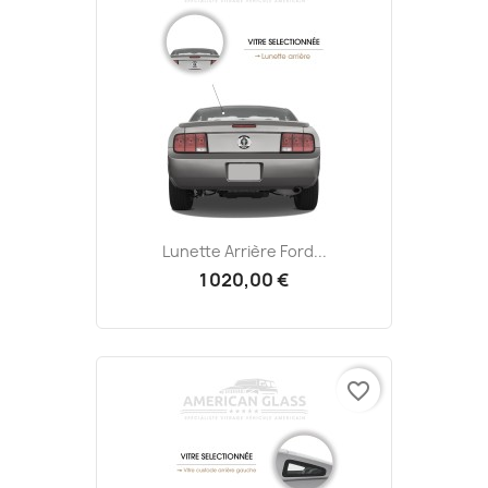
Lunette Arrière Ford...
1 020,00 €
favorite_border