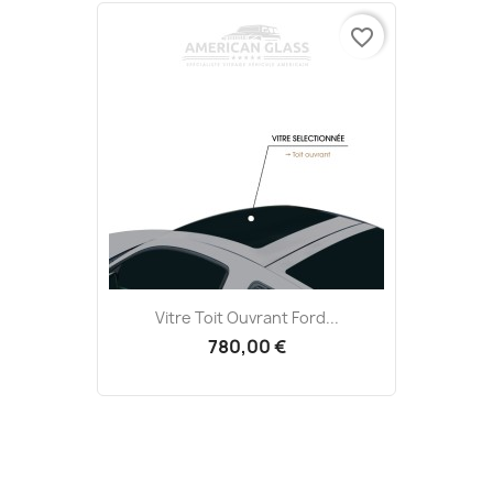
favorite_border
Vitre Toit Ouvrant Ford...
780,00 €