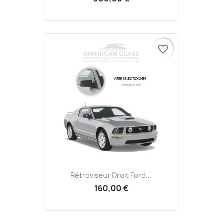
favorite_border
Rétroviseur Droit Ford...
160,00 €