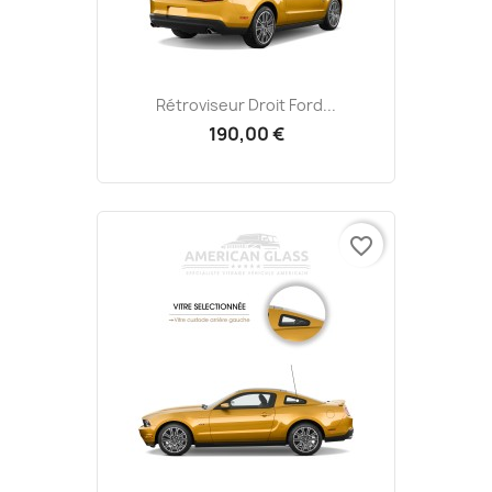
Rétroviseur Droit Ford...
190,00 €
favorite_border