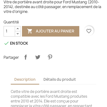
Vitre de portière avant droite pour Ford Mustang (2010-
2014), destinée au côté passager, en remplacement de la
vitre d’origine.
Quantité

favorite_border
AJOUTER AU PANIER

EN STOCK
Partager
Description
Détails du produit
Cette vitre de portière avant droite est
compatible avec les Ford Mustang produites
entre 2010 et 2014. Elle est conçue pour
remplacer la vitre côté passager, en respectant