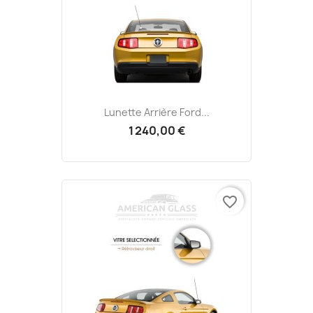
Lunette Arrière Ford...
1 240,00 €
favorite_border