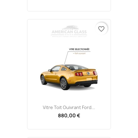
favorite_border
Vitre Toit Ouivrant Ford...
880,00 €