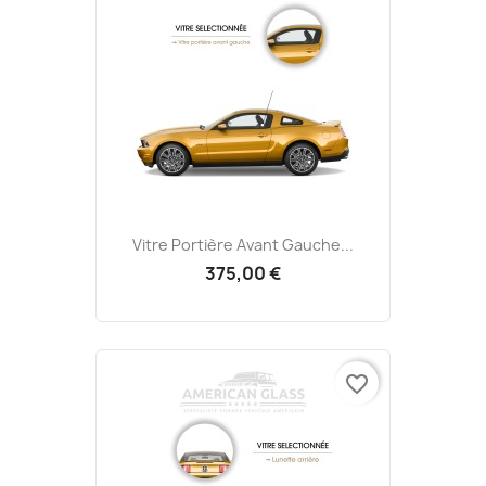
Vitre Portière Avant Gauche...
375,00 €
favorite_border