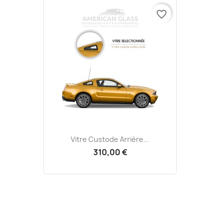
favorite_border
Vitre Custode Arrière...
310,00 €