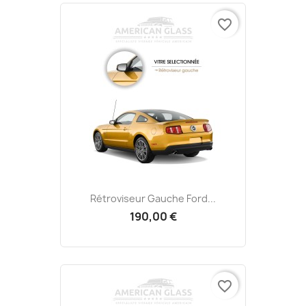
favorite_border
Rétroviseur Gauche Ford...
190,00 €
favorite_border