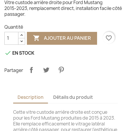
Vitre custode arrière droite pour Ford Mustang
2015‑2023, remplacement direct, installation facile côté
passager.
Quantité

favorite_border
AJOUTER AU PANIER

EN STOCK
Partager
Description
Détails du produit
Cette vitre custode arrière droite est conçue
pour les Ford Mustang produites de 2015 à 2023.
Elle remplace efficacement le vitrage latéral
arrière côté passager, pour restaurer l’esthétique