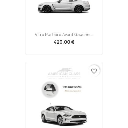
Vitre Portière Avant Gauche...
420,00 €
favorite_border