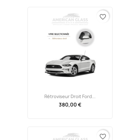
favorite_border
Rétroviseur Droit Ford...
380,00 €
favorite_border