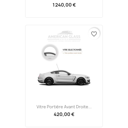
1 240,00 €
favorite_border
Vitre Portière Avant Droite...
420,00 €