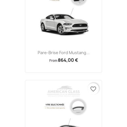
Pare-Brise Ford Mustang...
864,00 €
From
favorite_border