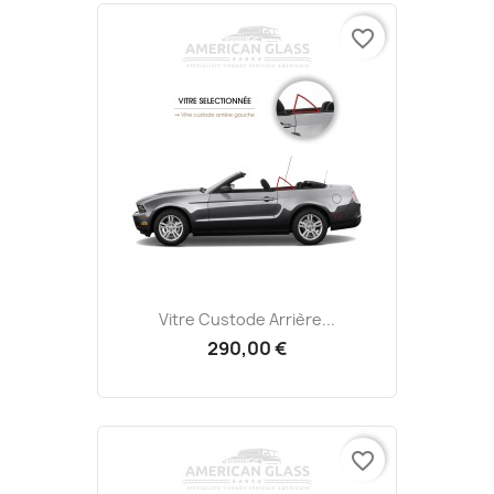
favorite_border
Vitre Custode Arrière...
290,00 €
favorite_border