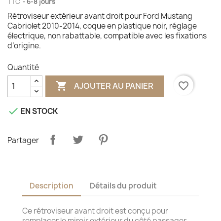
TTC
6-8 jours
Rétroviseur extérieur avant droit pour Ford Mustang
Cabriolet 2010‑2014, coque en plastique noir, réglage
électrique, non rabattable, compatible avec les fixations
d’origine.
Quantité

favorite_border
AJOUTER AU PANIER

EN STOCK
Partager
Description
Détails du produit
Ce rétroviseur avant droit est conçu pour
remplacer le miroir extérieur du côté passager