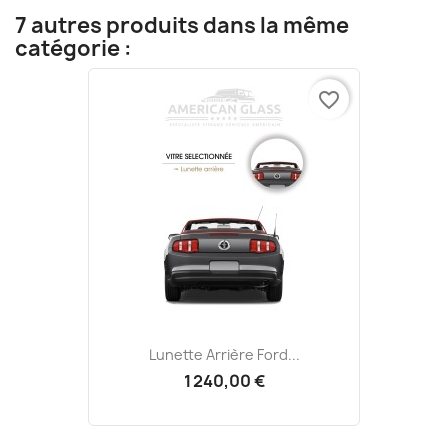
7 autres produits dans la même
catégorie :
favorite_border
Lunette Arrière Ford...
1 240,00 €