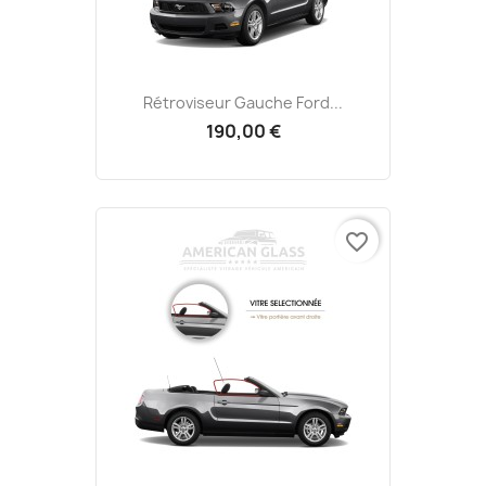
Rétroviseur Gauche Ford...
190,00 €
favorite_border