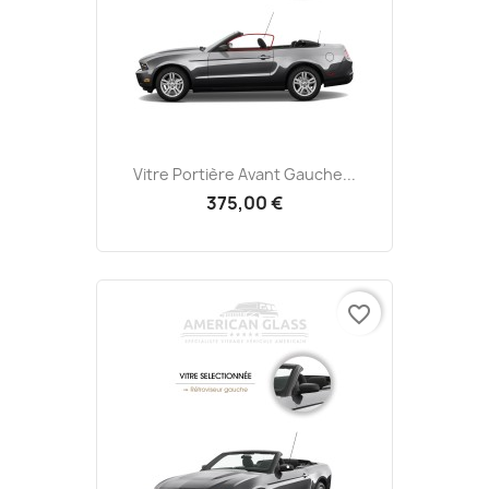
Vitre Portière Avant Gauche...
375,00 €
favorite_border