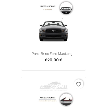
Pare-Brise Ford Mustang...
620,00 €
favorite_border