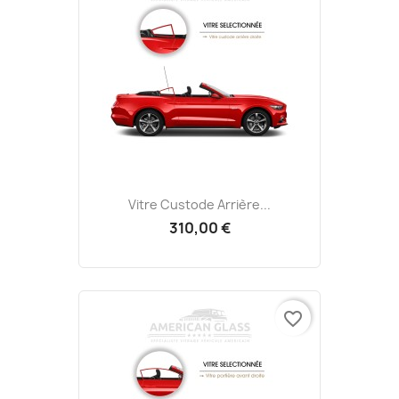
Vitre Custode Arrière...
310,00 €
favorite_border