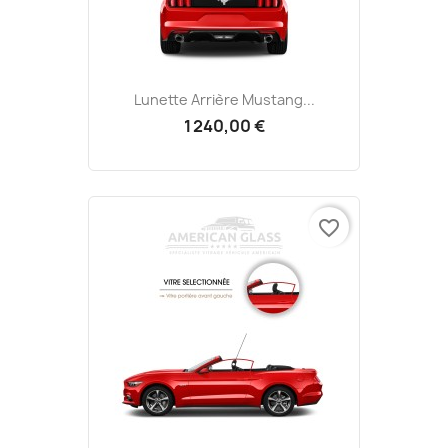
Lunette Arrière Mustang...
1 240,00 €
favorite_border