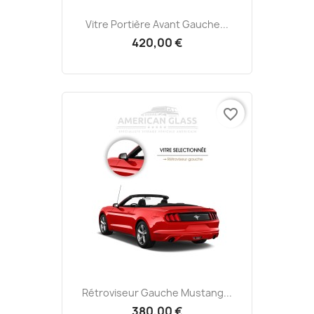
Vitre Portière Avant Gauche...
420,00 €
favorite_border
Rétroviseur Gauche Mustang...
380,00 €