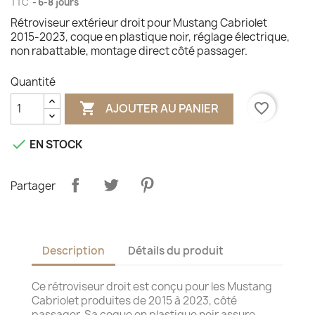
TTC
6-8 jours
Rétroviseur extérieur droit pour Mustang Cabriolet
2015‑2023, coque en plastique noir, réglage électrique,
non rabattable, montage direct côté passager.
Quantité

favorite_border
AJOUTER AU PANIER

EN STOCK
Partager
Description
Détails du produit
Ce rétroviseur droit est conçu pour les Mustang
Cabriolet produites de 2015 à 2023, côté
passager. Sa coque en plastique noir assure