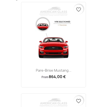
favorite_border
Pare-Brise Mustang...
864,00 €
From
favorite_border