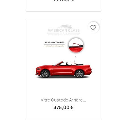
favorite_border
Vitre Custode Arrière...
375,00 €