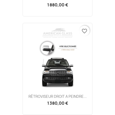
1 880,00 €
favorite_border
RÉTROVISEUR DROIT A PEINDRE...
1 380,00 €