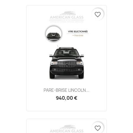
favorite_border
PARE-BRISE LINCOLN...
940,00 €
favorite_border