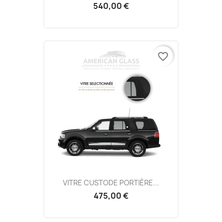
540,00 €
favorite_border
VITRE CUSTODE PORTIÈRE...
475,00 €