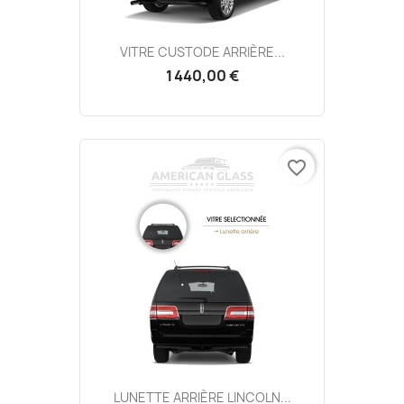
VITRE CUSTODE ARRIÈRE...
1 440,00 €
favorite_border
LUNETTE ARRIÈRE LINCOLN...