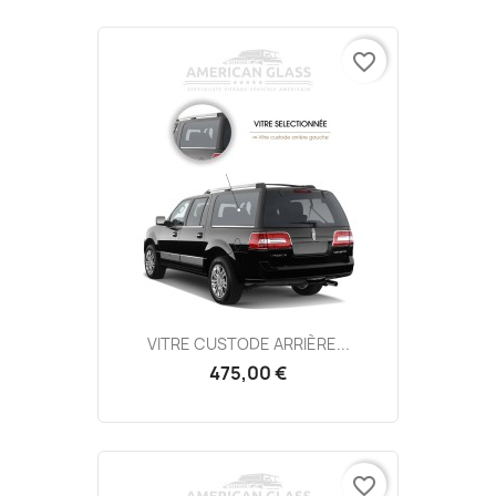
favorite_border
VITRE CUSTODE ARRIÈRE...
475,00 €
favorite_border