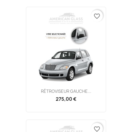
favorite_border
RÉTROVISEUR GAUCHE...
275,00 €
favorite_border