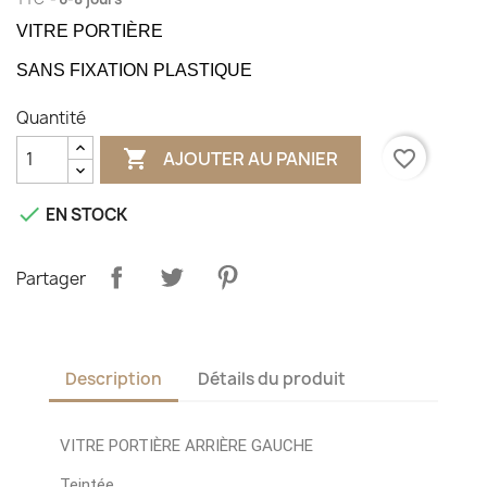
VITRE PORTIÈRE
SANS FIXATION PLASTIQUE
Quantité

favorite_border
AJOUTER AU PANIER

EN STOCK
Partager
Description
Détails du produit
VITRE PORTIÈRE ARRIÈRE GAUCHE
Teintée