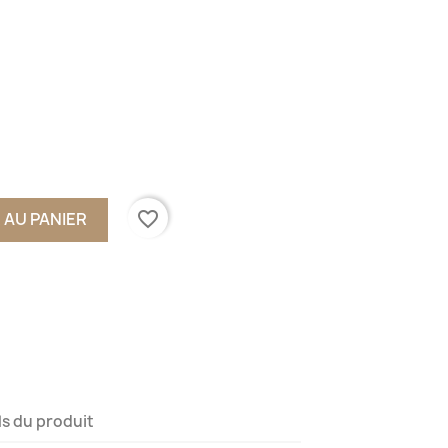
favorite_border
 AU PANIER
ls du produit