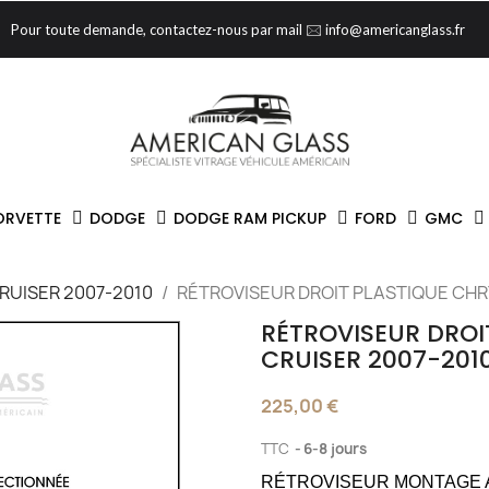
Pour toute demande, contactez-nous par mail 🖂 info@americanglass.fr
ORVETTE
DODGE
DODGE RAM PICKUP
FORD
GMC
RUISER 2007-2010
RÉTROVISEUR DROIT PLASTIQUE CHR
RÉTROVISEUR DROI
CRUISER 2007-201
225,00 €
TTC
6-8 jours
RÉTROVISEUR MONTAGE