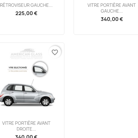
Aperçu rapide
Aperçu rapide


RÉTROVISEUR GAUCHE...
VITRE PORTIÈRE AVANT
GAUCHE...
225,00 €
340,00 €
favorite_border
Aperçu rapide

VITRE PORTIÈRE AVANT
DROITE...
340,00 €