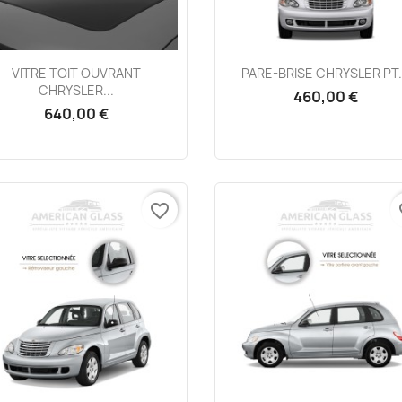
Aperçu rapide
Aperçu rapide


VITRE TOIT OUVRANT
PARE-BRISE CHRYSLER PT.
CHRYSLER...
460,00 €
640,00 €
favorite_border
fa