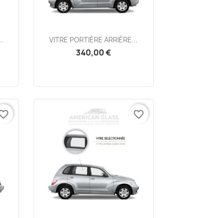
Aperçu rapide

..
VITRE PORTIÈRE ARRIÈRE...
340,00 €
vorite_border
favorite_border