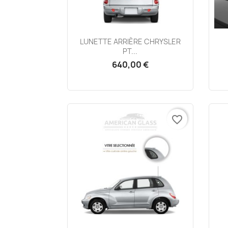
Aperçu rapide

LUNETTE ARRIÈRE CHRYSLER
PT...
640,00 €
favorite_border