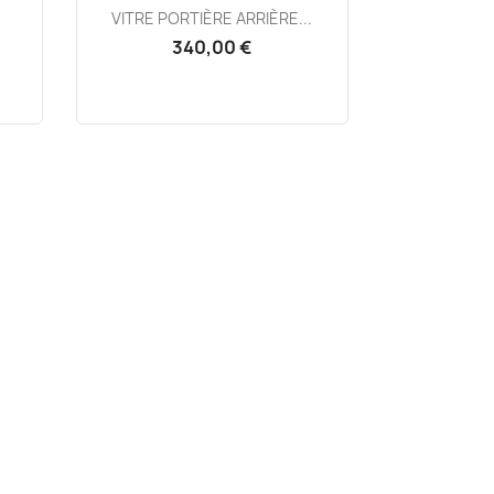
Aperçu rapide

VITRE PORTIÈRE ARRIÈRE...
340,00 €