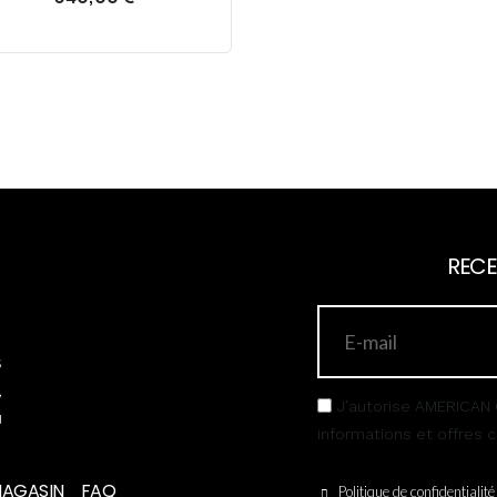
RECE
s
,
J’autorise AMERICAN 
u
informations et offres
MAGASIN
FAQ
Politique de confidentialité