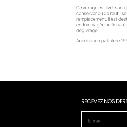
Ce vitrage est livré sans 
conserver ou de réutilise
remplacement. Il est dest
endommagée ou fissurée 
dégivrage.
Années compatibles : 199
RECEVEZ NOS DERN
s