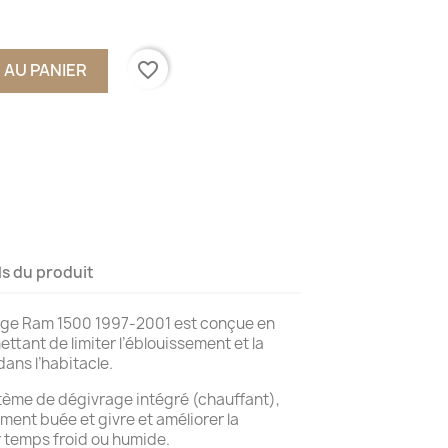
favorite_border
 AU PANIER
ls du produit
odge Ram 1500 1997-2001 est conçue en
ettant de limiter l’éblouissement et la
ans l’habitacle.
stème de dégivrage intégré (chauffant),
ement buée et givre et améliorer la
par temps froid ou humide.