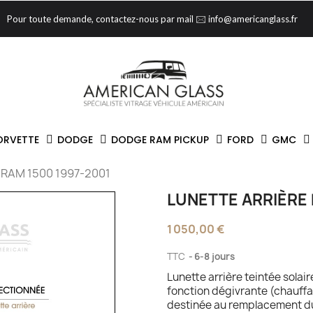
Pour toute demande, contactez-nous par mail 🖂 info@americanglass.fr
ORVETTE
DODGE
DODGE RAM PICKUP
FORD
GMC
e RAM 1500 1997-2001
LUNETTE ARRIÈRE 
1 050,00 €
TTC
6-8 jours
Lunette arrière teintée sola
fonction dégivrante (chauffant
destinée au remplacement du 