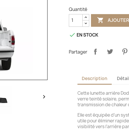
Quantité

AJOUTER

EN STOCK
Partager
Description
Détai
Cette lunette arrière D

verre teinté solaire, perm
transmission de chaleur d
Elle est équipée d’un sy
utile pour éliminer rapid
visibilité vers l’arrière 