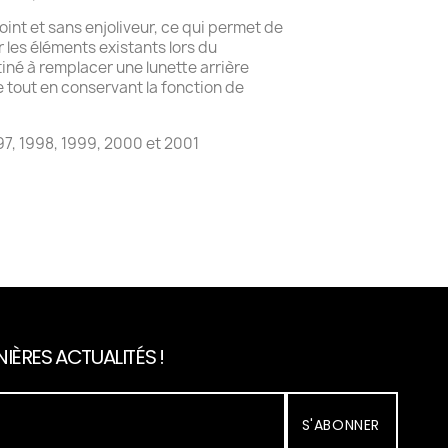
joint et sans enjoliveur, ce qui permet de
r les éléments existants lors du
iné à remplacer une lunette arrière
tout en conservant la fonction de
7, 1998, 1999, 2000 et 2001
IÈRES ACTUALITÉS !
S'ABONNER