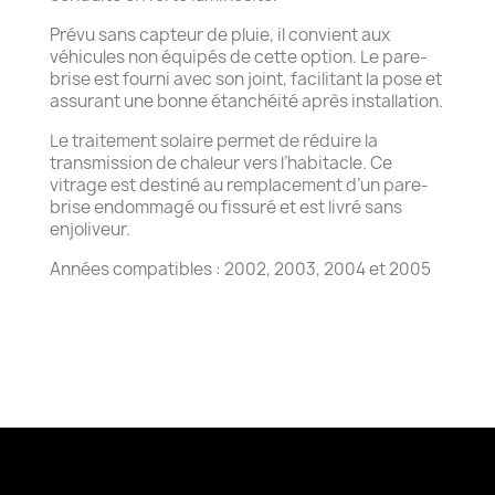
Prévu sans capteur de pluie, il convient aux
véhicules non équipés de cette option. Le pare-
brise est fourni avec son joint, facilitant la pose et
assurant une bonne étanchéité après installation.
Le traitement solaire permet de réduire la
transmission de chaleur vers l’habitacle. Ce
vitrage est destiné au remplacement d’un pare-
brise endommagé ou fissuré et est livré sans
enjoliveur.
Années compatibles : 2002, 2003, 2004 et 2005