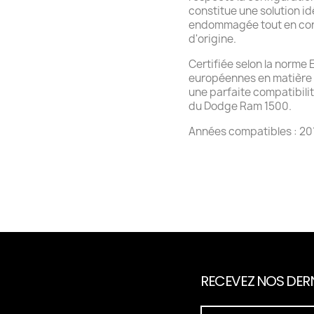
constitue une solution id
endommagée tout en cons
d'origine.
Certifiée selon la norme
européennes en matière d
une parfaite compatibilit
du Dodge Ram 1500.
Années compatibles : 201
RECEVEZ NOS DERN