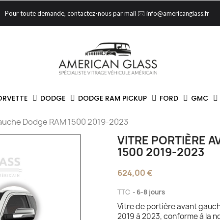
Pour toute demande, contactez-nous par mail 🖂 info@americanglass.fr
ORVETTE
DODGE
DODGE RAM PICKUP
FORD
GMC
 Gauche Dodge RAM 1500 2019-2023
VITRE PORTIÈRE 
1500 2019-2023
624,00 €
TTC
6-8 jours
Vitre de portière avant gauc
2019 à 2023, conforme à la n