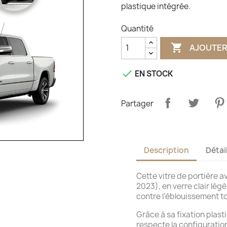
plastique intégrée.
Quantité

AJOUTER

EN STOCK
Partager
Description
Détai
Cette vitre de portière
2023), en verre clair lég
contre l’éblouissement to
Grâce à sa fixation plast
respecte la configuration