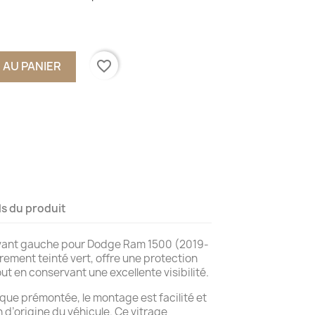
favorite_border
 AU PANIER
ls du produit
 avant gauche pour Dodge Ram 1500 (2019-
èrement teinté vert, offre une protection
ut en conservant une excellente visibilité.
ique prémontée, le montage est facilité et
 d’origine du véhicule. Ce vitrage