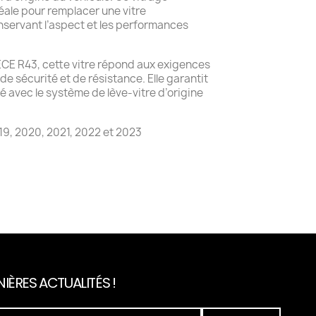
éale pour remplacer une vitre
ervant l’aspect et les performances
 ECE R43, cette vitre répond aux exigences
e sécurité et de résistance. Elle garantit
é avec le système de lève-vitre d’origine
9, 2020, 2021, 2022 et 2023
IÈRES ACTUALITÉS !