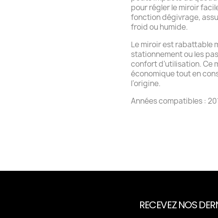
pour régler le miroir faci
fonction dégivrage, assu
froid ou humide.
Le miroir est rabattable
stationnement ou les pass
confort d’utilisation. Ce
économique tout en con
l’origine.
Années compatibles : 201
RECEVEZ NOS DERN