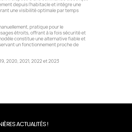
lement depuis l’habitacle et intègre une
rant une visibilité optimale par temps
 manuellement, pratique pour le
ages étroits, offrant à la fois sécurité et
 modèle constitue une alternative fiable et
servant un fonctionnement proche de
9, 2020, 2021, 2022 et 2023
IÈRES ACTUALITÉS !