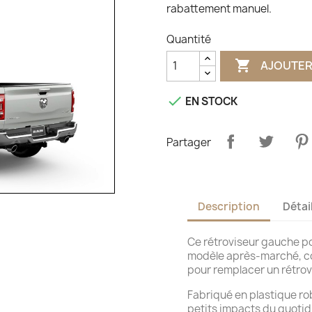
rabattement manuel.
Quantité

AJOUTER

EN STOCK
Partager
Description
Détai
Ce rétroviseur gauche p
modèle après-marché, co
pour remplacer un rétro
Fabriqué en plastique rob
petits impacts du quotid