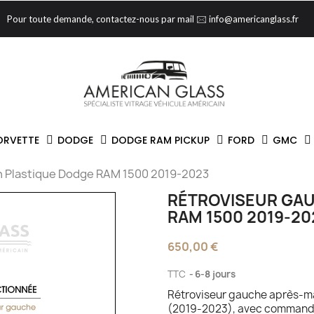
Pour toute demande, contactez-nous par mail 🖂 info@americanglass.fr
ORVETTE
DODGE
DODGE RAM PICKUP
FORD
GMC
n Plastique Dodge RAM 1500 2019-2023
RÉTROVISEUR GAU
RAM 1500 2019-20
650,00 €
TTC
6-8 jours
Rétroviseur gauche après-ma
(2019-2023), avec commande 