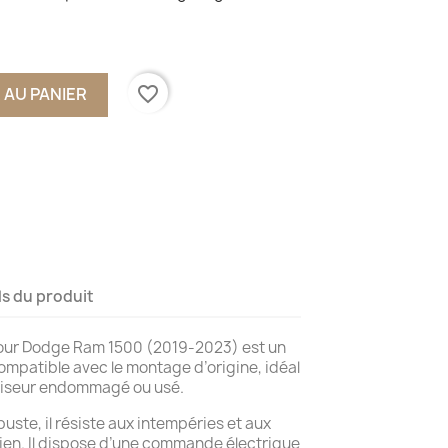
favorite_border
 AU PANIER
ls du produit
our Dodge Ram 1500 (2019-2023) est un
mpatible avec le montage d’origine, idéal
viseur endommagé ou usé.
uste, il résiste aux intempéries et aux
ien. Il dispose d’une commande électrique