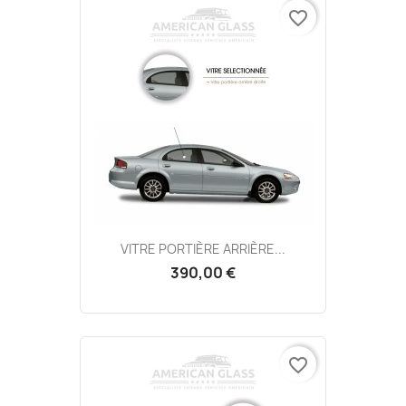
favorite_border
VITRE PORTIÈRE ARRIÈRE...
390,00 €
favorite_border