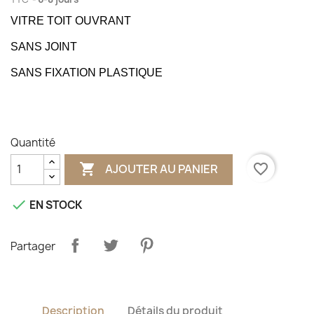
VITRE TOIT OUVRANT
SANS JOINT
SANS FIXATION PLASTIQUE
Quantité

favorite_border
AJOUTER AU PANIER

EN STOCK
Partager
Description
Détails du produit