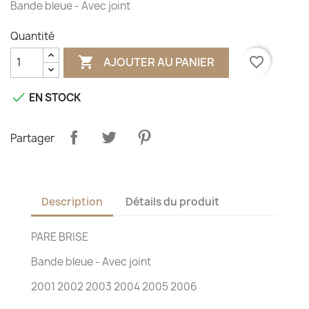
Bande bleue - Avec joint
Quantité

favorite_border
AJOUTER AU PANIER

EN STOCK
Partager
Description
Détails du produit
PARE BRISE
Bande bleue - Avec joint
2001 2002 2003 2004 2005 2006