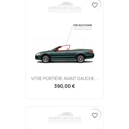
favorite_border
VITRE PORTIÈRE AVANT GAUCHE...
390,00 €
favorite_border